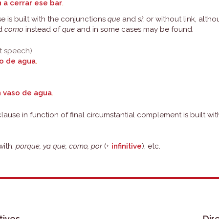
 a cerrar ese bar
.
e is built with the conjunctions
que
and
si;
or without link, alt
ed
como
instead of
que
and in some cases may be found.
ct speech)
so de agua
.
n vaso de agua
.
use in function of final circumstantial complement is built with
with:
porque, ya que, como, por
(+
infinitive
), etc.
tives
Dir