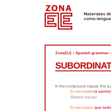
Skip
to
Materiales d
como lengua 
content
ZonaELE
>
Spanish grammar
SUBORDINAT
In the compound clause, the su
Es necesaria
la opinió
(Simple clause)
Es necesario
que todo