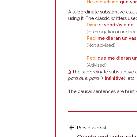
He escuchado
que van
A subordinate substantive claus
using it. The classic writters us
Dime
si vendrás o no
.
(Interrogation in indire
Pedí
me dieran un va
(Not advised)
Pedí
que me dieran u
(Advised)
3
The subordinate substantive cla
para que, para
(+
infinitive
), etc.
The causal sentences are built 
POST
Previous post
Cuanto and tanto: rela