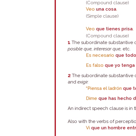
(Compound clause)
Veo
una cosa
.
(Simple clause)
Veo
que tienes prisa
.
(Compound clause)
1
The subordinate substantive c
posible que, interesar que,
etc.
Es necesario
que todo
Es falso
que yo tenga 
2
The subordinate substantive c
and
exigir.
“Piensa el ladrón
que t
Dime
que has hecho d
An indirect speech clause is in t
Also with the verbs of perceptio
Vi
que un hombre entr