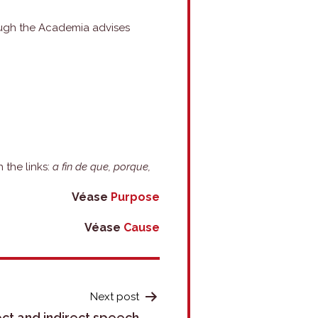
hough the Academia advises
 the links:
a fin de que, porque,
Véase
Purpose
Véase
Cause
Next post
ect and indirect speech