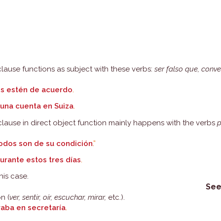
lause functions as subject with these verbs:
ser falso que, conve
s estén de acuerdo
.
una cuenta en Suiza
.
lause in direct object function mainly happens with the verbs
p
odos son de su condición
.”
urante estos tres días
.
his case.
Se
n (
ver, sentir, oír, escuchar, mirar,
etc.).
aba en secretaría
.