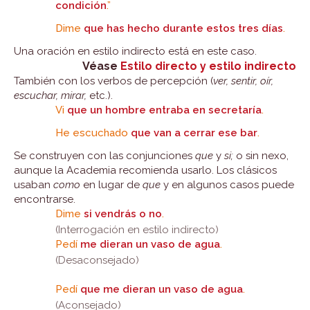
condición
.”
Dime
que has hecho durante estos tres días
.
Una oración en estilo indirecto está en este caso.
Véase
Estilo directo y estilo indirecto
También con los verbos de percepción (
ver, sentir, oír,
escuchar, mirar,
etc.).
Vi
que un hombre entraba en secretaría
.
He escuchado
que van a cerrar ese bar
.
Se construyen con las conjunciones
que
y
si;
o sin nexo,
aunque la Academia recomienda usarlo. Los clásicos
usaban
como
en lugar de
que
y en algunos casos puede
encontrarse.
Dime
si vendrás o no
.
(Interrogación en estilo indirecto)
Pedí
me dieran un vaso de agua
.
(Desaconsejado)
Pedí
que me dieran un vaso de agua
.
(Aconsejado)