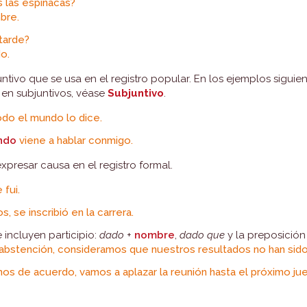
 las espinacas?
bre.
tarde?
o.
ntivo que se usa en el registro popular. En los ejemplos siguie
s en subjuntivos, véase
Subjuntivo
.
do el mundo lo dice.
ndo
viene a hablar conmigo.
xpresar causa en el registro formal.
 fui.
, se inscribió en la carrera.
incluyen participio:
dado
+
nombre
,
dado que
y la preposició
e abstención, consideramos que nuestros resultados no han sid
s de acuerdo, vamos a aplazar la reunión hasta el próximo ju