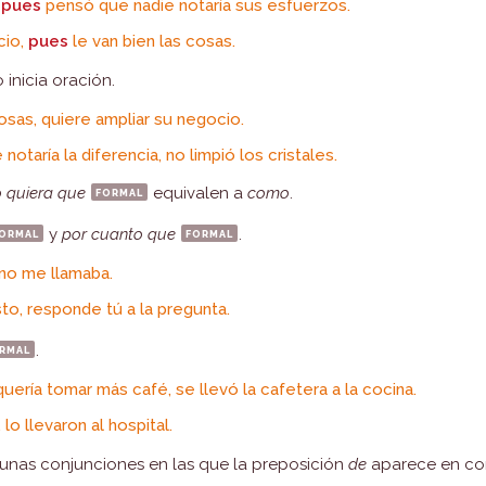
,
pues
pensó que nadie notaría sus esfuerzos.
cio,
pues
le van bien las cosas.
inicia oración.
osas, quiere ampliar su negocio.
otaría la diferencia, no limpió los cristales.
 quiera que
formal
equivalen a
como
.
ormal
y
por cuanto que
formal
.
no me llamaba.
sto, responde tú a la pregunta.
rmal
.
quería tomar más café, se llevó la cafetera a la cocina.
lo llevaron al hospital.
unas conjunciones en las que la preposición
de
aparece en co