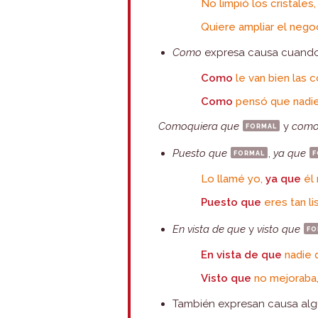
No limpió los cristales
Quiere ampliar el nego
Como
expresa causa cuando 
Como
le van bien las c
Como
pensó que nadie n
Comoquiera que
formal
y
como
Puesto que
formal
,
ya que
f
Lo llamé yo,
ya que
él 
Puesto que
eres tan li
En vista de que
y
visto que
fo
En vista de que
nadie 
Visto que
no mejoraba, 
También expresan causa alg