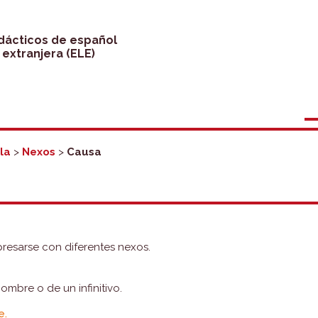
idácticos de español
extranjera (ELE)
la
>
Nexos
>
Causa
resarse con diferentes nexos.
mbre o de un infinitivo.
e.