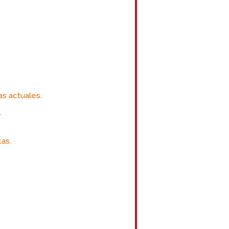
as actuales.
.
as.