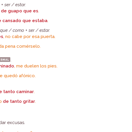
e
+
ser / estar.
s
de guapo que es
.
e cansado que estaba
.
+
que / como
+
ser / estar.
es
, no cabe por esa puerta.
da pena comérselo.
ormal
.
minado
, me duelen los pies.
e quedó afónico.
e tanto caminar
.
co
de tanto gritar
.
dar excusas.