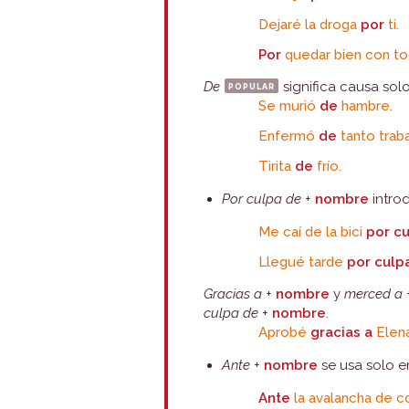
Dejaré la droga
por
ti.
Por
quedar bien con tod
De
popular
significa causa sol
Se murió
de
hambre.
Enfermó
de
tanto traba
Tirita
de
frío.
Por culpa de
+
nombre
intro
Me caí de la bici
por c
Llegué tarde
por culp
Gracias a
+
nombre
y
merced a
culpa de
+
nombre
.
Aprobé
gracias a
Elena
Ante
+
nombre
se usa solo e
Ante
la avalancha de c