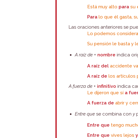
Está muy alto
para
su 
Para
lo que él gasta, su
Las oraciones anteriores se pue
Lo podemos considerar
Su pensión le basta y 
A raíz de
+
nombre
indica or
A raíz del
accidente va 
A raíz de
los artículos
A fuerza de
+
infinitivo
indica ca
Le dijeron que sí
a fue
A fuerza de
abrir y cer
Entre que
se combina con
y
Entre que
tengo mucho
Entre que
vives lejos
y