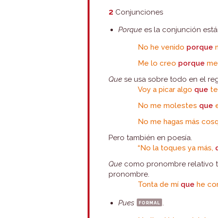
2
Conjunciones
Porque
es la conjunción est
No he venido
porque
n
Me lo creo
porque
me 
Que
se usa sobre todo en el reg
Voy a picar algo
que
te
No me molestes
que
e
No me hagas más cosq
Pero también en poesía.
“No la toques ya más,
Que
como pronombre relativo t
pronombre.
Tonta de mí
que
he con
Pues
formal
.