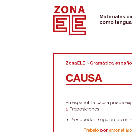
Saltar
al
Materiales d
como lengua 
contenido
ZonaELE
>
Gramática españo
CAUSA
En español, la causa puede exp
1
Preposiciones
Por
puede ir seguido de un no
Trabajo
por
amor al art