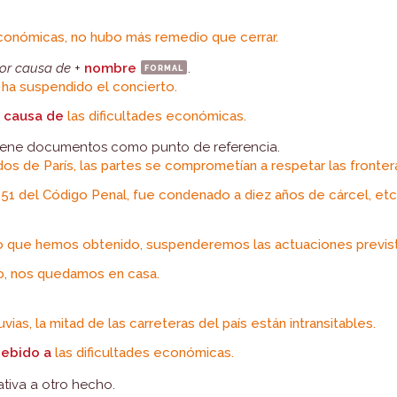
económicas, no hubo más remedio que cerrar.
or causa de
+
nombre
formal
.
e ha suspendido el concierto.
 causa de
las dificultades económicas.
iene documentos como punto de referencia.
os de París, las partes se comprometían a respetar las fronter
351 del Código Penal, fue condenado a diez años de cárcel, etc
 que hemos obtenido, suspenderemos las actuaciones previst
o, nos quedamos en casa.
uvias, la mitad de las carreteras del país están intransitables.
ebido a
las dificultades económicas.
tiva a otro hecho.