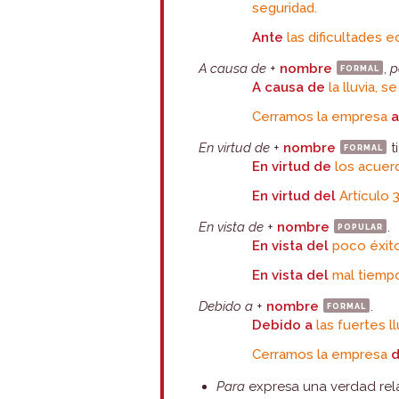
seguridad.
Ante
las dificultades 
A causa de
+
nombre
formal
,
p
A causa de
la lluvia, s
Cerramos la empresa
a
En virtud de
+
nombre
formal
t
En virtud de
los acuerd
En virtud del
Artículo 
En vista de
+
nombre
popular
.
En vista del
poco éxito
En vista del
mal tiemp
Debido a
+
nombre
formal
.
Debido a
las fuertes ll
Cerramos la empresa
d
Para
expresa una verdad rela