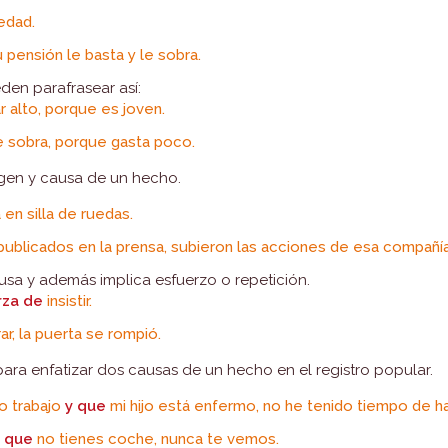
edad.
 pensión le basta y le sobra.
den parafrasear así:
 alto, porque es joven.
le sobra, porque gasta poco.
igen y causa de un hecho.
en silla de ruedas.
 publicados en la prensa, subieron las acciones de esa compañía
usa y además implica esfuerzo o repetición.
rza de
insistir.
rar, la puerta se rompió.
para enfatizar dos causas de un hecho en el registro popular.
 trabajo
y que
mi hijo está enfermo, no he tenido tiempo de h
 que
no tienes coche, nunca te vemos.