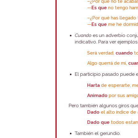
–¿Por qué no te acabas
—
Es que
no tengo ham
–¿Por qué has llegado 
—
Es que
me he dormid
Cuando
es un adverbio conju
indicativo. Para ver ejemplo
Será verdad,
cuando
to
Algo querrá de mí,
cua
El participio pasado puede e
Harta
de esperarte, me
Animado
por sus amigos
Pero también algunos giros que 
Dado
el alto índice d
Dado que
todos estamo
También el gerundio.