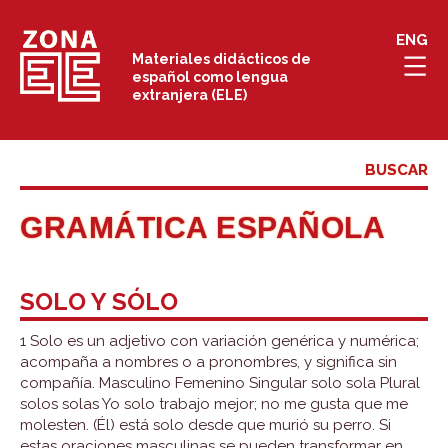
Saltar
ENG
al
Materiales didácticos de
español como lengua
contenido
extranjera (ELE)
GRAMÁTICA ESPAÑOLA
SOLO Y SÓLO
1 Solo es un adjetivo con variación genérica y numérica;
acompaña a nombres o a pronombres, y significa sin
compañía. Masculino Femenino Singular solo sola Plural
solos solas Yo solo trabajo mejor; no me gusta que me
molesten. (Él) está solo desde que murió su perro. Si
estas oraciones masculinas se pueden transformar en