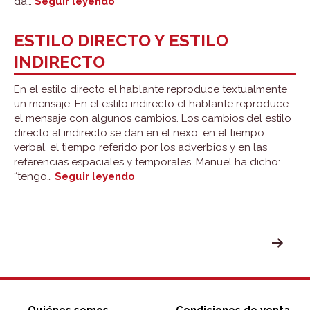
Ortografía:
da…
Seguir leyendo
general
ESTILO DIRECTO Y ESTILO
INDIRECTO
En el estilo directo el hablante reproduce textualmente
un mensaje. En el estilo indirecto el hablante reproduce
el mensaje con algunos cambios. Los cambios del estilo
directo al indirecto se dan en el nexo, en el tiempo
verbal, el tiempo referido por los adverbios y en las
referencias espaciales y temporales. Manuel ha dicho:
Estilo
“tengo…
Seguir leyendo
directo
y
estilo
indirecto
PAGINACIÓN
DE
ENTRADAS