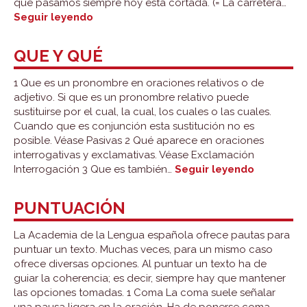
que pasamos siempre hoy está cortada. (= La carretera…
Por
Seguir leyendo
que,
porque,
QUE Y QUÉ
porqué
y
1 Que es un pronombre en oraciones relativos o de
¿por
adjetivo. Si que es un pronombre relativo puede
qué?
sustituirse por el cual, la cual, los cuales o las cuales.
Cuando que es conjunción esta sustitución no es
posible. Véase Pasivas 2 Qué aparece en oraciones
interrogativas y exclamativas. Véase Exclamación
Que
Interrogación 3 Que es también…
Seguir leyendo
y
qué
PUNTUACIÓN
La Academia de la Lengua española ofrece pautas para
puntuar un texto. Muchas veces, para un mismo caso
ofrece diversas opciones. Al puntuar un texto ha de
guiar la coherencia; es decir, siempre hay que mantener
las opciones tomadas. 1 Coma La coma suele señalar