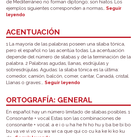
de Mediterráneo no forman diptongo; son hiatos. Los
ejemplos siguientes corresponden a normas…
Seguir
Diptongos,
leyendo
triptongos
e
ACENTUACIÓN
hiatos
1 La mayoría de las palabras poseen una sílaba tónica,
pero el español no las acentúa todas. La acentuación
depende del número de sílabas y de la terminación de la
palabra. 2 Palabras agudas, llanas, esdrújulas y
sobresdrújulas. Agudas: la sílaba tónica es la última:
comedor, camión, balcón, comer, cantar, Canadá, cristal.
Acentuación
Llanas o graves:…
Seguir leyendo
ORTOGRAFÍA: GENERAL
En español hay un número limitado de sílabas posibles. 1
Consonante + vocal Estas son las combinaciones de
consonante + vocal: a e i o u ha he hi ho hu y ba be bi bo
bu va ve vi vo vu wa wi ca que qui co cu ka ke ki ko ku