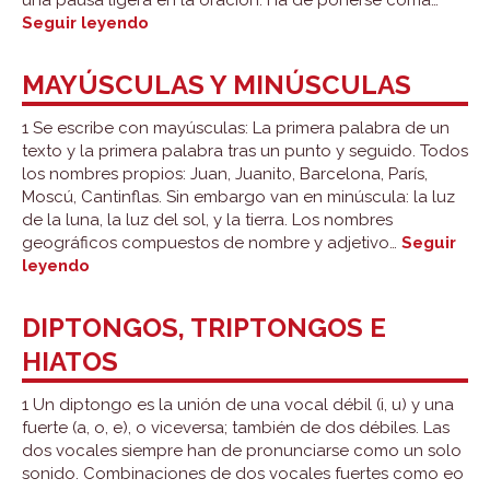
una pausa ligera en la oración. Ha de ponerse coma…
Puntuación
Seguir leyendo
MAYÚSCULAS Y MINÚSCULAS
1 Se escribe con mayúsculas: La primera palabra de un
texto y la primera palabra tras un punto y seguido. Todos
los nombres propios: Juan, Juanito, Barcelona, París,
Moscú, Cantinflas. Sin embargo van en minúscula: la luz
de la luna, la luz del sol, y la tierra. Los nombres
geográficos compuestos de nombre y adjetivo…
Seguir
Mayúsculas
leyendo
y
minúsculas
DIPTONGOS, TRIPTONGOS E
HIATOS
1 Un diptongo es la unión de una vocal débil (i, u) y una
fuerte (a, o, e), o viceversa; también de dos débiles. Las
dos vocales siempre han de pronunciarse como un solo
sonido. Combinaciones de dos vocales fuertes como eo