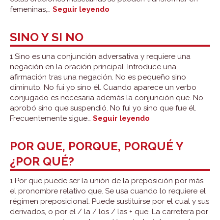
Solo
femeninas,…
Seguir leyendo
y
sólo
SINO Y SI NO
1 Sino es una conjunción adversativa y requiere una
negación en la oración principal. Introduce una
afirmación tras una negación. No es pequeño sino
diminuto. No fui yo sino él. Cuando aparece un verbo
conjugado es necesaria además la conjunción que. No
aprobó sino que suspendió. No fui yo sino que fue él.
Sino
Frecuentemente sigue…
Seguir leyendo
y
si
POR QUE, PORQUE, PORQUÉ Y
no
¿POR QUÉ?
1 Por que puede ser la unión de la preposición por más
el pronombre relativo que. Se usa cuando lo requiere el
régimen preposicional. Puede sustituirse por el cual y sus
derivados, o por el / la / los / las + que. La carretera por