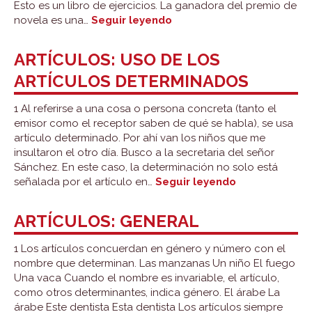
Esto es un libro de ejercicios. La ganadora del premio de
Artículos:
novela es una…
Seguir leyendo
uso
de
ARTÍCULOS: USO DE LOS
los
ARTÍCULOS DETERMINADOS
artículos
indeterminados
1 Al referirse a una cosa o persona concreta (tanto el
emisor como el receptor saben de qué se habla), se usa
artículo determinado. Por ahí van los niños que me
insultaron el otro día. Busco a la secretaria del señor
Sánchez. En este caso, la determinación no solo está
Artículos:
señalada por el artículo en…
Seguir leyendo
uso
de
ARTÍCULOS: GENERAL
los
artículos
1 Los artículos concuerdan en género y número con el
determinados
nombre que determinan. Las manzanas Un niño El fuego
Una vaca Cuando el nombre es invariable, el artículo,
como otros determinantes, indica género. El árabe La
árabe Este dentista Esta dentista Los artículos siempre