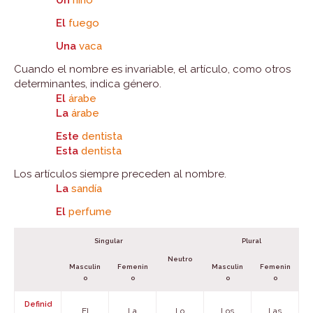
Un
niño
El
fuego
Una
vaca
Cuando el nombre es invariable, el artículo, como otros
determinantes, indica género.
El
árabe
La
árabe
Este
dentista
Esta
dentista
Los artículos siempre preceden al nombre.
La
sandía
El
perfume
Singular
Plural
Neutro
Masculin
Femenin
Masculin
Femenin
o
o
o
o
Definid
El
La
Lo
Los
Las