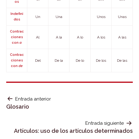
os
Indefini
Un
Una
Unos
Unas
dos
Contrac
ciones
Al
A la
A lo
A los
A las
con
a
Contrac
ciones
Del
De la
De lo
De los
De las
con
de
NAVEGACIÓN
Entrada anterior
Glosario
DE
ENTRADAS
Entrada siguiente
Artículos: uso de los artículos determinados