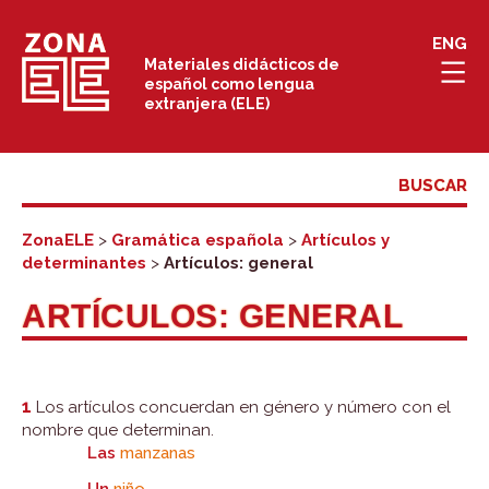
Saltar
ENG
al
Materiales didácticos de
español como lengua
contenido
extranjera (ELE)
ZonaELE
>
Gramática española
>
Artículos y
determinantes
>
Artículos: general
ARTÍCULOS: GENERAL
1
Los artículos concuerdan en género y número con el
nombre que determinan.
Las
manzanas