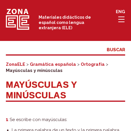
Saltar
ENG
al
Materiales didácticos de
español como lengua
contenido
extranjera (ELE)
ZonaELE
>
Gramática española
>
Ortografía
>
Mayúsculas y minúsculas
MAYÚSCULAS Y
MINÚSCULAS
1
Se escribe con mayúsculas:
La primera palabra de un texto y la primera palabra