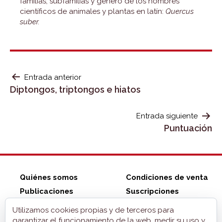
familias, subfamilias y género de los nombres
científicos de animales y plantas en latín:
Quercus
suber.
NAVEGACIÓN
Entrada anterior
Diptongos, triptongos e hiatos
DE
ENTRADAS
Entrada siguiente
Puntuación
Quiénes somos
Condiciones de venta
Publicaciones
Suscripciones
Tienda ZonaELE
Contacto
Utilizamos cookies propias y de terceros para
Aviso legal
garantizar el funcionamiento de la web, medir su uso y