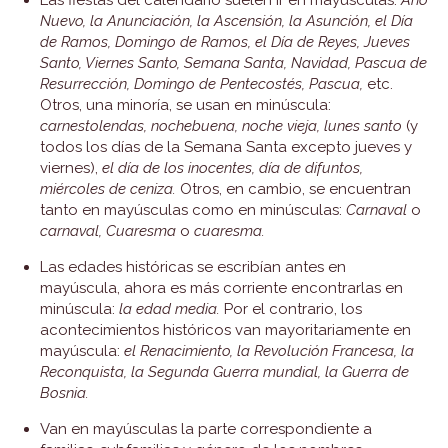
Las fiestas del calendario suelen ir en mayúsculas:
Año
Nuevo, la Anunciación, la Ascensión, la Asunción, el Día
de Ramos, Domingo de Ramos, el Día de Reyes, Jueves
Santo, Viernes Santo, Semana Santa, Navidad, Pascua de
Resurrección, Domingo de Pentecostés, Pascua,
etc.
Otros, una minoría, se usan en minúscula:
carnestolendas, nochebuena, noche vieja, lunes santo
(y
todos los días de la Semana Santa excepto jueves y
viernes),
el día de los inocentes, día de difuntos,
miércoles de ceniza.
Otros, en cambio, se encuentran
tanto en mayúsculas como en minúsculas:
Carnaval
o
carnaval, Cuaresma
o
cuaresma.
Las edades históricas se escribían antes en
mayúscula, ahora es más corriente encontrarlas en
minúscula:
la edad media.
Por el contrario, los
acontecimientos históricos van mayoritariamente en
mayúscula:
el Renacimiento, la Revolución Francesa, la
Reconquista, la Segunda Guerra mundial, la Guerra de
Bosnia.
Van en mayúsculas la parte correspondiente a