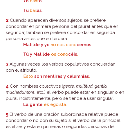
Yo
cant
o
.
Tú
bail
as
.
2
Cuando aparecen diversos sujetos, se prefiere
concordar en primera persona del plural antes que en
segunda; también se prefiere concordar en segunda
persona antes que en tercera.
Matilde y yo
no nos cono
cemos
.
Tú y Matilde
os cono
céis
.
3
Algunas veces, los verbos copulativos concuerdan
con el atributo.
Esto
son mentiras y calumnias
.
4
Con nombres colectivos (
gente, multitud, gentío,
muchedumbre,
etc.) el verbo puede estar en singular o en
plural indistintamente, pero se tiende a usar singular.
La gente
es egoísta.
5
El verbo de una oración subordinada relativa puede
concordar o no con su sujeto si el verbo de la principal
es el
ser
y está en primeras o segundas personas del