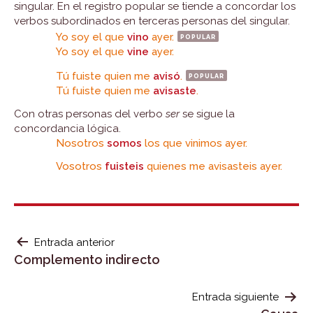
singular. En el registro popular se tiende a concordar los
verbos subordinados en terceras personas del singular.
Yo soy el que
vino
ayer.
popular
Yo soy el que
vine
ayer.
Tú fuiste quien me
avisó
.
popular
Tú fuiste quien me
avisaste
.
Con otras personas del verbo
ser
se sigue la
concordancia lógica.
Nosotros
somos
los que vinimos ayer.
Vosotros
fuisteis
quienes me avisasteis ayer.
NAVEGACIÓN
Entrada anterior
Complemento indirecto
DE
ENTRADAS
Entrada siguiente