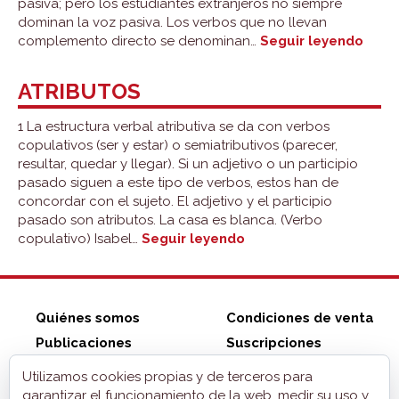
pasiva; pero los estudiantes extranjeros no siempre
dominan la voz pasiva. Los verbos que no llevan
Comp
complemento directo se denominan…
Seguir leyendo
direc
ATRIBUTOS
1 La estructura verbal atributiva se da con verbos
copulativos (ser y estar) o semiatributivos (parecer,
resultar, quedar y llegar). Si un adjetivo o un participio
pasado siguen a este tipo de verbos, estos han de
concordar con el sujeto. El adjetivo y el participio
pasado son atributos. La casa es blanca. (Verbo
Atributos
copulativo) Isabel…
Seguir leyendo
Quiénes somos
Condiciones de venta
Publicaciones
Suscripciones
Tienda ZonaELE
Contacto
Utilizamos cookies propias y de terceros para
Aviso legal
garantizar el funcionamiento de la web, medir su uso y