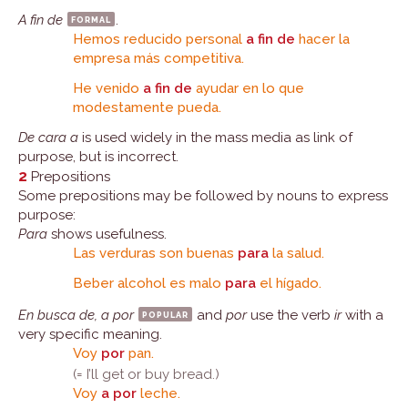
A fin de
formal
.
Hemos reducido personal
a fin de
hacer la
empresa más competitiva.
He venido
a fin de
ayudar en lo que
modestamente pueda.
De cara a
is used widely in the mass media as link of
purpose, but is incorrect.
2
Prepositions
Some prepositions may be followed by nouns to express
purpose:
Para
shows usefulness.
Las verduras son buenas
para
la salud.
Beber alcohol es malo
para
el hígado.
En busca de, a por
popular
and
por
use the verb
ir
with a
very specific meaning.
Voy
por
pan.
(= I’ll get or buy bread.)
Voy
a por
leche.