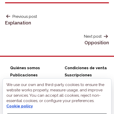
POST
Previous post
Explanation
NAVIGATION
Next post
Opposition
Quiénes somos
Condiciones de venta
Publicaciones
Suscripciones
ZonaELE shop
Contacto
We use our own and third-party cookies to ensure the
Aviso legal
website works properly, measure usage, and improve
our services. You can accept all cookies, reject non-
Privacidad
essential cookies, or configure your preferences.
Cookies
Cookie policy