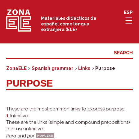
Skip
ESP
to
Materiales didácticos de
español como lengua
content
extranjera (ELE)
ZonaELE
>
Spanish grammar
>
Links
>
Purpose
PURPOSE
These are the most common links to express purpose.
1
Infinitive
These are the links (simple and compound prepositions)
that use infinitive:
Para
and
por
popular
.