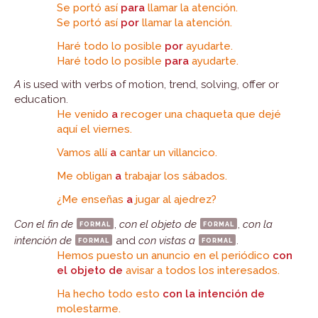
Se portó así
para
llamar la atención.
Se portó así
por
llamar la atención.
Haré todo lo posible
por
ayudarte.
Haré todo lo posible
para
ayudarte.
A
is used with verbs of motion, trend, solving, offer or
education.
He venido
a
recoger una chaqueta que dejé
aquí el viernes.
Vamos allí
a
cantar un villancico.
Me obligan
a
trabajar los sábados.
¿Me enseñas
a
jugar al ajedrez?
Con el fin de
formal
,
con el objeto de
formal
,
con la
intención de
formal
and
con vistas a
formal
.
Hemos puesto un anuncio en el periódico
con
el objeto de
avisar a todos los interesados.
Ha hecho todo esto
con la intención
de
molestarme.