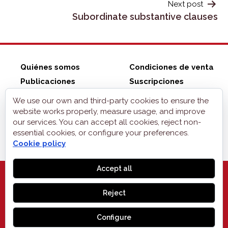
Next post
Subordinate substantive clauses
Quiénes somos
Condiciones de venta
Publicaciones
Suscripciones
ZonaELE shop
Contacto
We use our own and third-party cookies to ensure the
Aviso legal
website works properly, measure usage, and improve
our services. You can accept all cookies, reject non-
Privacidad
essential cookies, or configure your preferences.
Cookies
Cookie policy
Accept all
Reject
MONOGLIFO
, 2026
Configure