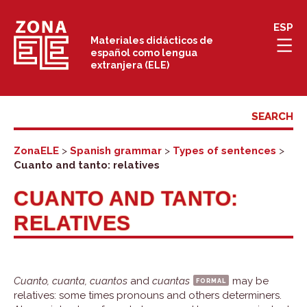
Skip
ESP
to
Materiales didácticos de
español como lengua
content
extranjera (ELE)
ZonaELE
>
Spanish grammar
>
Types of sentences
>
Cuanto and tanto: relatives
CUANTO AND TANTO:
RELATIVES
Cuanto, cuanta, cuantos
and
cuantas
formal
may be
relatives: some times pronouns and others determiners.