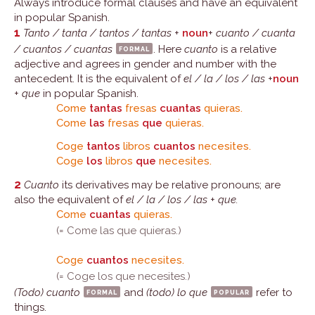
Always introduce formal clauses and have an equivalent
in popular Spanish.
1
Tanto / tanta / tantos / tantas
+
noun
+
cuanto / cuanta
/ cuantos / cuantas
formal
. Here
cuanto
is a relative
adjective and agrees in gender and number with the
antecedent. It is the equivalent of
el / la / los / las
+
noun
+
que
in popular Spanish.
Come
tantas
fresas
cuantas
quieras.
Come
las
fresas
que
quieras.
Coge
tantos
libros
cuantos
necesites.
Coge
los
libros
que
necesites.
2
Cuanto
its derivatives may be relative pronouns; are
also the equivalent of
el / la / los / las
+
que.
Come
cuantas
quieras.
(= Come las que quieras.)
Coge
cuantos
necesites.
(= Coge los que necesites.)
(Todo) cuanto
formal
and
(todo) lo que
popular
refer to
things.