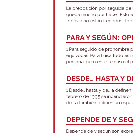
La preposición por seguida de i
queda mucho por hacer. Esto es
todavía no están fregados. Tod
PARA Y SEGÚN: OP
1 Para seguido de pronombre pe
equivocas. Para Luisa todo es 
persona; pero en este caso el 
DESDE… HASTA Y D
1 Desde… hasta y de… a definen
febrero de 1995 se incendiaron 
de… a también definen un espa
DEPENDE DE Y SE
Depende de y según son expresi