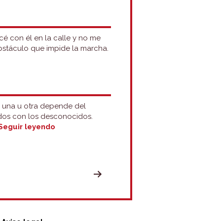
é con él en la calle y no me
bstáculo que impide la marcha.
r una u otra depende del
ados con los desconocidos.
Con,
Seguir leyendo
en,
entre,
hacia
y
por:
personas