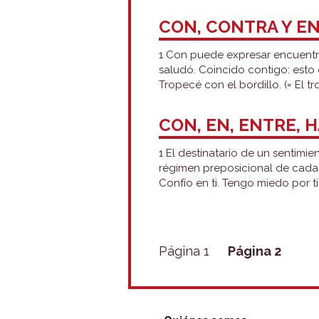
CON, CONTRA Y E
1 Con puede expresar encuentro
saludó. Coincido contigo: est
Tropecé con el bordillo. (= El 
CON, EN, ENTRE, 
1 El destinatario de un sentim
régimen preposicional de cada 
Confío en ti. Tengo miedo por t
PAGINACIÓN
Página 1
Página 2
DE
ENTRADAS