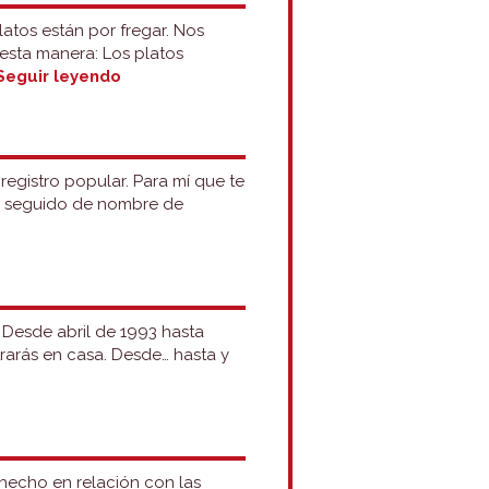
latos están por fregar. Nos
esta manera: Los platos
Por
Seguir leyendo
y
todavía
egistro popular. Para mí que te
ir seguido de nombre de
ara
egún:
pinión
 Desde abril de 1993 hasta
estimonio
trarás en casa. Desde… hasta y
 hecho en relación con las