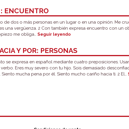
N: ENCUENTRO
 de dos o más personas en un lugar o en una opinión. Me cruc
o es una vergüenza. 2 Con también expresa encuentro con un o
Con,
tropiezo me obliga…
Seguir leyendo
contra
y
HACIA Y POR: PERSONAS
en:
encuentro
iento se expresa en español mediante cuatro preposiciones. Usa
verbo. Eres muy severo con tu hijo. Sois demasiado desconfi
i. Siento mucha pena por él. Siento mucho cariño hacia ti. 2 El…