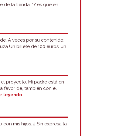
 de la tienda. “Y es que en
 de. A veces por su contenido:
za Un billete de 100 euros, un
 el proyecto. Mi padre está en
a favor de, también con el
Contra
r leyendo
y
por:
opinión
con mis hijos. 2 Sin expresa la