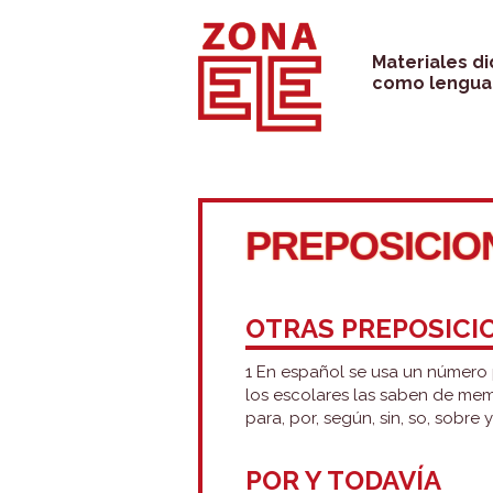
Saltar
al
Materiales d
como lengua 
contenido
PREPOSICIO
OTRAS PREPOSICI
1 En español se usa un número 
los escolares las saben de memor
para, por, según, sin, so, sobr
POR Y TODAVÍA