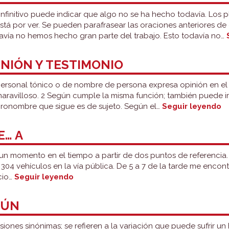
nfinitivo puede indicar que algo no se ha hecho todavía. Los p
tá por ver. Se pueden parafrasear las oraciones anteriores de 
avía no hemos hecho gran parte del trabajo. Esto todavía no…
INIÓN Y TESTIMONIO
rsonal tónico o de nombre de persona expresa opinión en el r
maravilloso. 2 Según cumple la misma función; también puede 
P
pronombre que sigue es de sujeto. Según el…
Seguir leyendo
y
s
E… A
o
y
 un momento en el tiempo a partir de dos puntos de referencia.
t
304 vehículos en la vía pública. De 5 a 7 de la tarde me encon
Desde…
cio…
Seguir leyendo
hasta
y
GÚN
de…
a
ones sinónimas; se refieren a la variación que puede sufrir un