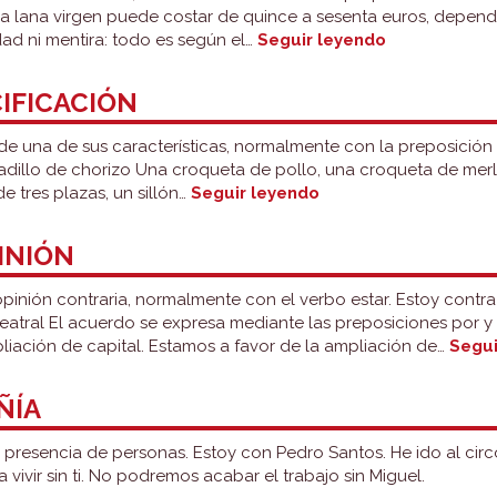
ra lana virgen puede costar de quince a sesenta euros, depende
Depende
ad ni mentira: todo es según el…
Seguir leyendo
de
y
CIFICACIÓN
según
r de una de sus características, normalmente con la preposición
dillo de chorizo Una croqueta de pollo, una croqueta de merlu
De,
de tres plazas, un sillón…
Seguir leyendo
a
y
INIÓN
con:
especificación
opinión contraria, normalmente con el verbo estar. Estoy contra
eatral El acuerdo se expresa mediante las preposiciones por y 
liación de capital. Estamos a favor de la ampliación de…
Segui
ÑÍA
presencia de personas. Estoy con Pedro Santos. He ido al circo 
vivir sin ti. No podremos acabar el trabajo sin Miguel.