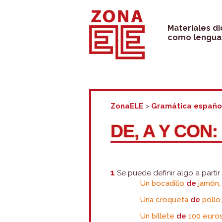
Saltar
al
Materiales d
como lengua 
contenido
ZonaELE
>
Gramática españo
DE, A Y CON
1
Se puede definir algo a parti
Un bocadillo
de
jamón,
Una croqueta
de
pollo
Un billete
de
100 euros