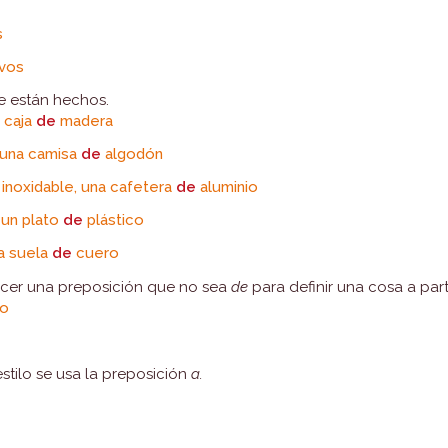
s
vos
e están hechos.
a caja
de
madera
 una camisa
de
algodón
inoxidable, una cafetera
de
aluminio
 un plato
de
plástico
a suela
de
cuero
cer una preposición que no sea
de
para definir una cosa a parti
ño
stilo se usa la preposición
a.