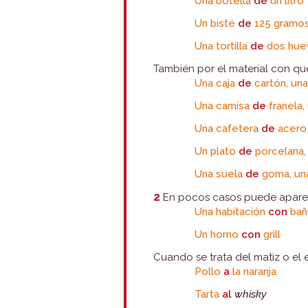
Una botella
de
un litro
Un bisté
de
125 gramo
Una tortilla
de
dos hue
También por el material con qu
Una caja
de
cartón, un
Una camisa
de
franela,
Una cafetera
de
acero 
Un plato
de
porcelana,
Una suela
de
goma, un
2
En pocos casos puede apare
Una habitación
con
ba
Un horno
con
grill
Cuando se trata del matiz o el e
Pollo
a
la naranja
Tarta
al
whisky