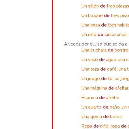
Un sillón
de
tres plazas
Un bloque
de
tres pis
Una casa
de
tres habit
Un niño
de
cinco años,
A veces por el uso que se da a 
Una cuchara
de
postre
Un vaso
de
agua, una 
Una taza
de
café, una 
Un juego
de
té, un ju
Una máquina
de
afeita
Espuma
de
afeitar
Un cuarto
de
baño, un 
Una goma
de
borrar
Ropa
de
niño, ropa
de