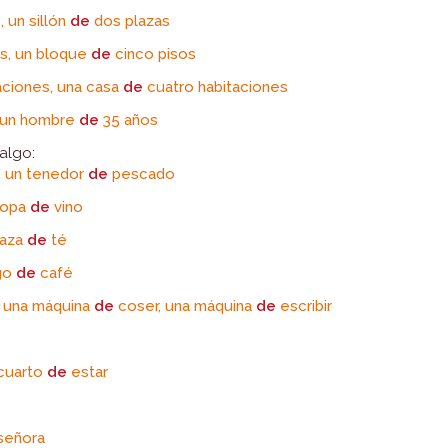
, un sillón
de
dos plazas
os, un bloque
de
cinco pisos
aciones, una casa
de
cuatro habitaciones
 un hombre
de
35 años
algo:
, un tenedor
de
pescado
copa
de
vino
taza
de
té
ego
de
café
r, una máquina
de
coser, una máquina
de
escribir
cuarto
de
estar
señora