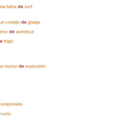
una tabla
de
surf
 un conejo
de
granja
huevo
de
avestruz
e
trigo
 un motor
de
explosión
comprimido
curio