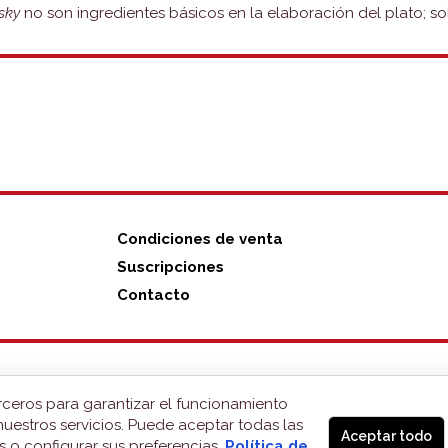
sky
no son ingredientes básicos en la elaboración del plato; s
N
Condiciones de venta
Suscripciones
Contacto
rceros para garantizar el funcionamiento
nuestros servicios. Puede aceptar todas las
Aceptar todo
s o configurar sus preferencias.
Política de