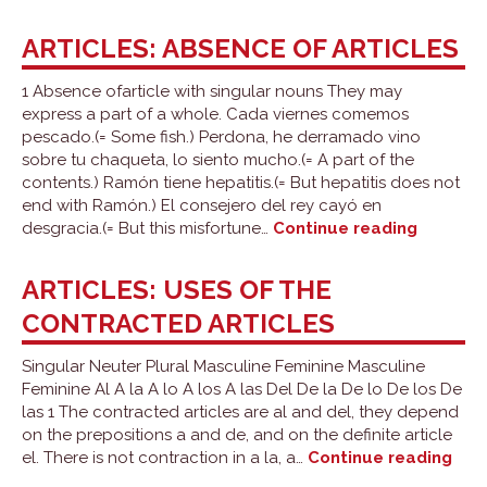
un
and
ARTICLES: ABSENCE OF ARTICLES
el
with
1 Absence ofarticle with singular nouns They may
feminine
express a part of a whole. Cada viernes comemos
nouns
pescado.(= Some fish.) Perdona, he derramado vino
sobre tu chaqueta, lo siento mucho.(= A part of the
contents.) Ramón tiene hepatitis.(= But hepatitis does not
end with Ramón.) El consejero del rey cayó en
Articles:
desgracia.(= But this misfortune…
Continue reading
absenc
of
ARTICLES: USES OF THE
articles
CONTRACTED ARTICLES
Singular Neuter Plural Masculine Feminine Masculine
Feminine Al A la A lo A los A las Del De la De lo De los De
las 1 The contracted articles are al and del, they depend
on the prepositions a and de, and on the definite article
Arti
el. There is not contraction in a la, a…
Continue reading
use