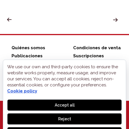
of
the
con
POSTS
arti
PAGINATION
Quiénes somos
Condiciones de venta
Publicaciones
Suscripciones
ZonaELE shop
Contacto
We use our own and third-party cookies to ensure the
Aviso legal
website works properly, measure usage, and improve
our services. You can accept all cookies, reject non-
Privacidad
essential cookies, or configure your preferences.
Cookies
Cookie policy
Accept all
Reject