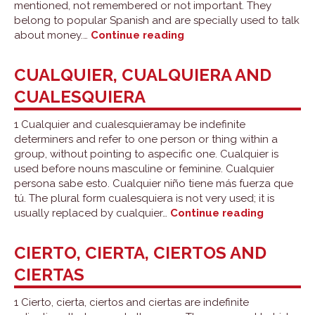
mentioned, not remembered or not important. They
belong to popular Spanish and are specially used to talk
Cuanto
about money.…
Continue reading
and
tanto:
CUALQUIER, CUALQUIERA AND
indefinites
CUALESQUIERA
1 Cualquier and cualesquieramay be indefinite
determiners and refer to one person or thing within a
group, without pointing to aspecific one. Cualquier is
used before nouns masculine or feminine. Cualquier
persona sabe esto. Cualquier niño tiene más fuerza que
tú. The plural form cualesquiera is not very used; it is
Cualquier
usually replaced by cualquier…
Continue reading
cualquie
and
CIERTO, CIERTA, CIERTOS AND
cualesqu
CIERTAS
1 Cierto, cierta, ciertos and ciertas are indefinite