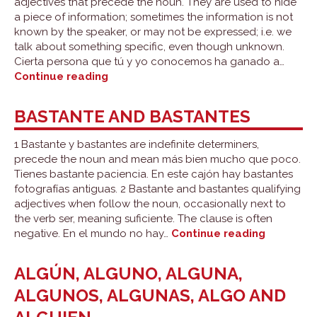
adjectives that precede the noun. They are used to hide
a piece of information; sometimes the information is not
known by the speaker, or may not be expressed; i.e. we
talk about something specific, even though unknown.
Cierta persona que tú y yo conocemos ha ganado a…
Cierto,
Continue reading
cierta,
ciertos
BASTANTE AND BASTANTES
and
ciertas
1 Bastante y bastantes are indefinite determiners,
precede the noun and mean más bien mucho que poco.
Tienes bastante paciencia. En este cajón hay bastantes
fotografías antiguas. 2 Bastante and bastantes qualifying
adjectives when follow the noun, occasionally next to
the verb ser, meaning suficiente. The clause is often
Bastante
negative. En el mundo no hay…
Continue reading
and
bastante
ALGÚN, ALGUNO, ALGUNA,
ALGUNOS, ALGUNAS, ALGO AND