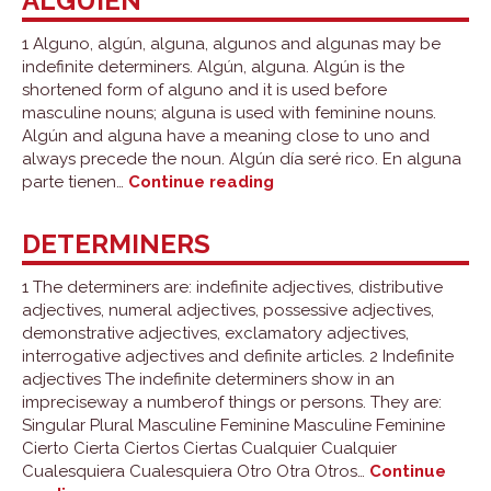
ALGUIEN
1 Alguno, algún, alguna, algunos and algunas may be
indefinite determiners. Algún, alguna. Algún is the
shortened form of alguno and it is used before
masculine nouns; alguna is used with feminine nouns.
Algún and alguna have a meaning close to uno and
always precede the noun. Algún día seré rico. En alguna
Algún,
parte tienen…
Continue reading
alguno,
alguna,
DETERMINERS
algunos,
algunas,
1 The determiners are: indefinite adjectives, distributive
algo
adjectives, numeral adjectives, possessive adjectives,
and
demonstrative adjectives, exclamatory adjectives,
alguien
interrogative adjectives and definite articles. 2 Indefinite
adjectives The indefinite determiners show in an
impreciseway a numberof things or persons. They are:
Singular Plural Masculine Feminine Masculine Feminine
Cierto Cierta Ciertos Ciertas Cualquier Cualquier
Cualesquiera Cualesquiera Otro Otra Otros…
Continue