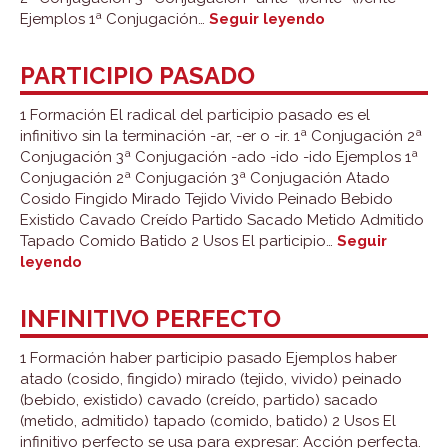
Participio
Ejemplos 1ª Conjugación…
Seguir leyendo
presente
PARTICIPIO PASADO
1 Formación El radical del participio pasado es el
infinitivo sin la terminación -ar, -er o -ir. 1ª Conjugación 2ª
Conjugación 3ª Conjugación -ado -ido -ido Ejemplos 1ª
Conjugación 2ª Conjugación 3ª Conjugación Atado
Cosido Fingido Mirado Tejido Vivido Peinado Bebido
Existido Cavado Creído Partido Sacado Metido Admitido
Tapado Comido Batido 2 Usos El participio…
Seguir
Participio
leyendo
pasado
INFINITIVO PERFECTO
1 Formación haber participio pasado Ejemplos haber
atado (cosido, fingido) mirado (tejido, vivido) peinado
(bebido, existido) cavado (creído, partido) sacado
(metido, admitido) tapado (comido, batido) 2 Usos El
infinitivo perfecto se usa para expresar: Acción perfecta.