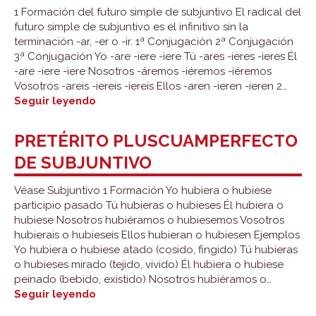
1 Formación del futuro simple de subjuntivo El radical del
futuro simple de subjuntivo es el infinitivo sin la
terminación -ar, -er o -ir. 1ª Conjugación 2ª Conjugación
3ª Conjugación Yo -are -iere -iere Tú -ares -ieres -ieres Él
-are -iere -iere Nosotros -áremos -iéremos -iéremos
Vosotros -areis -iereis -iereis Ellos -aren -ieren -ieren 2…
Futuro
Seguir leyendo
simple
y
PRETÉRITO PLUSCUAMPERFECTO
futuro
DE SUBJUNTIVO
perfecto
de
subjuntivo
Véase Subjuntivo 1 Formación Yo hubiera o hubiese
participio pasado Tú hubieras o hubieses Él hubiera o
hubiese Nosotros hubiéramos o hubiesemos Vosotros
hubierais o hubieseis Ellos hubieran o hubiesen Ejemplos
Yo hubiera o hubiese atado (cosido, fingido) Tú hubieras
o hubieses mirado (tejido, vivido) Él hubiera o hubiese
peinado (bebido, existido) Nosotros hubiéramos o…
Pretérito
Seguir leyendo
pluscuamperfecto