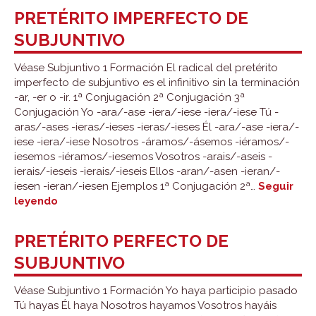
de
PRETÉRITO IMPERFECTO DE
subjuntivo
SUBJUNTIVO
Véase Subjuntivo 1 Formación El radical del pretérito
imperfecto de subjuntivo es el infinitivo sin la terminación
-ar, -er o -ir. 1ª Conjugación 2ª Conjugación 3ª
Conjugación Yo -ara/-ase -iera/-iese -iera/-iese Tú -
aras/-ases -ieras/-ieses -ieras/-ieses Él -ara/-ase -iera/-
iese -iera/-iese Nosotros -áramos/-ásemos -iéramos/-
iesemos -iéramos/-iesemos Vosotros -arais/-aseis -
ierais/-ieseis -ierais/-ieseis Ellos -aran/-asen -ieran/-
iesen -ieran/-iesen Ejemplos 1ª Conjugación 2ª…
Seguir
Pretérito
leyendo
imperfecto
de
PRETÉRITO PERFECTO DE
subjuntivo
SUBJUNTIVO
Véase Subjuntivo 1 Formación Yo haya participio pasado
Tú hayas Él haya Nosotros hayamos Vosotros hayáis