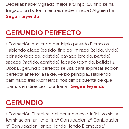
Deberías haber vigilado mejor a tu hijo. (El niño se ha
tragado un botón mientras nadie miraba.) Alguien ha…
Infinitivo
Seguir leyendo
perfecto
GERUNDIO PERFECTO
1 Formación habiendo participio pasado Ejemplos
Habiendo atado (cosido, fingido) mirado (tejido, vivido)
peinado (bebido, existido) cavado (creído, partido)
sacado (metido, admitido) tapado (comido, batido) 2
Usos El gerundio perfecto se usa para expresar acción
perfecta anterior a la del verbo principal. Habiendo
caminado tres kilómetros, nos dimos cuenta de que
Gerundio
íbamos en dirección contraria.…
Seguir leyendo
perfecto
GERUNDIO
1 Formación El radical del gerundio es el infinitivo sin la
terminación -ar, -er o -ir. 1ª Conjugación 2ª Conjugación
3ª Conjugación -ando -iendo -iendo Ejemplos 1ª