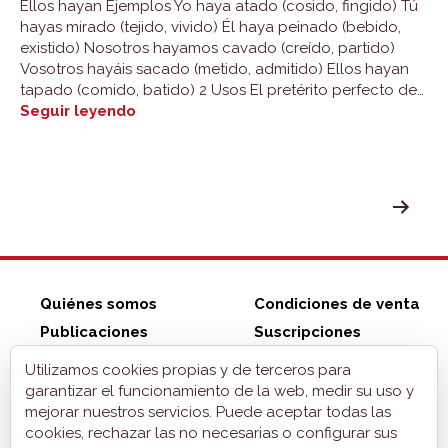
Ellos hayan Ejemplos Yo haya atado (cosido, fingido) Tú
hayas mirado (tejido, vivido) Él haya peinado (bebido,
existido) Nosotros hayamos cavado (creído, partido)
Vosotros hayáis sacado (metido, admitido) Ellos hayan
tapado (comido, batido) 2 Usos El pretérito perfecto de…
Pretérito
Seguir leyendo
perfecto
de
subjuntivo
PAGINACIÓN
DE
ENTRADAS
Quiénes somos
Condiciones de venta
Publicaciones
Suscripciones
Tienda ZonaELE
Contacto
Utilizamos cookies propias y de terceros para
Aviso legal
garantizar el funcionamiento de la web, medir su uso y
mejorar nuestros servicios. Puede aceptar todas las
Privacidad
cookies, rechazar las no necesarias o configurar sus
Cookies