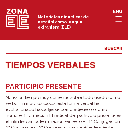
Saltar
ENG
al
Materiales didácticos de
español como lengua
contenido
extranjera (ELE)
TIEMPOS VERBALES
PARTICIPIO PRESENTE
No es un tiempo muy corriente, sobre todo usado como
verbo. En muchos casos, esta forma verbal ha
evolucionado hasta fijarse como adjetivo o como
nombre. 1 Formación El radical del participio presente es
el infinitivo sin la terminación -ar, -er o -ir. 1ª Conjugación
2ª Conjugación 3ª Conjugación -ante -(i)ente -(i)ente