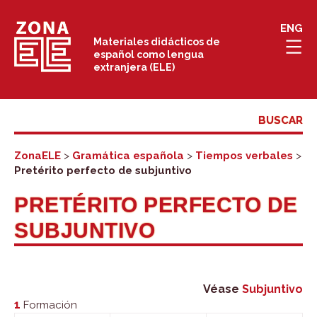
Saltar
ENG
al
Materiales didácticos de
español como lengua
contenido
extranjera (ELE)
ZonaELE
>
Gramática española
>
Tiempos verbales
>
Pretérito perfecto de subjuntivo
PRETÉRITO PERFECTO DE
SUBJUNTIVO
Véase
Subjuntivo
1
Formación