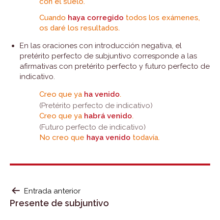
con el suelo.
Cuando
haya corregido
todos los exámenes,
os daré los resultados.
En las oraciones con introducción negativa, el
pretérito perfecto de subjuntivo corresponde a las
afirmativas con pretérito perfecto y futuro perfecto de
indicativo.
Creo que ya
ha venido
.
(Pretérito perfecto de indicativo)
Creo que ya
habrá venido
.
(Futuro perfecto de indicativo)
No creo que
haya venido
todavía.
NAVEGACIÓN
Entrada anterior
Presente de subjuntivo
DE