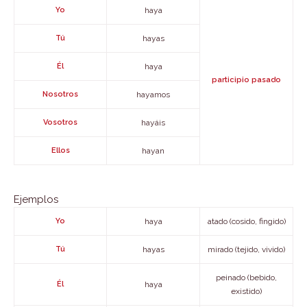
Yo
haya
Tú
hayas
Él
haya
participio pasado
Nosotros
hayamos
Vosotros
hayáis
Ellos
hayan
Ejemplos
Yo
haya
atado (cosido, fingido)
Tú
hayas
mirado (tejido, vivido)
peinado (bebido,
Él
haya
existido)