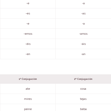
-e
-a
-es
-as
-e
-a
-emos
-amos
-éis
-áis
-en
-an
1ª Conjugación
2ª Conjugación
ate
cosa
mires
tejas
peine
beba