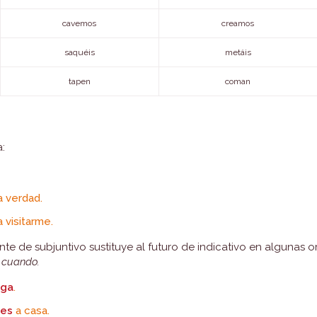
cavemos
creamos
saquéis
metáis
tapen
coman
a:
a verdad.
 visitarme.
ente de subjuntivo sustituye al futuro de indicativo en algunas 
r
cuando.
iga
.
ues
a casa.