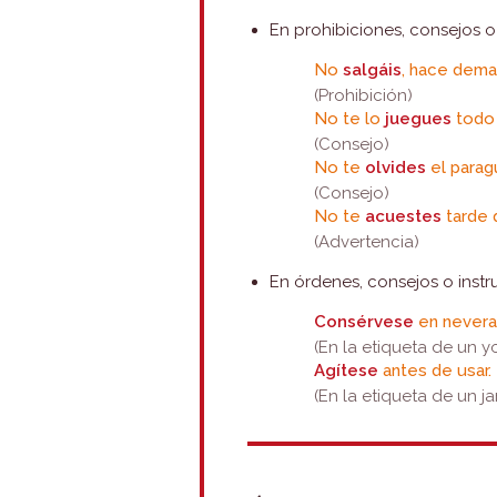
En prohibiciones, consejos o
No
salgáis
, hace demas
(Prohibición)
No te lo
juegues
todo 
(Consejo)
No te
olvides
el parag
(Consejo)
No te
acuestes
tarde 
(Advertencia)
En órdenes, consejos o instr
Consérvese
en nevera
(En la etiqueta de un y
Agítese
antes de usar.
(En la etiqueta de un j