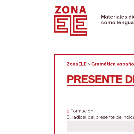
Saltar
al
Materiales d
como lengua 
contenido
ZonaELE
>
Gramática españo
PRESENTE D
1
Formación
El radical del presente de indica