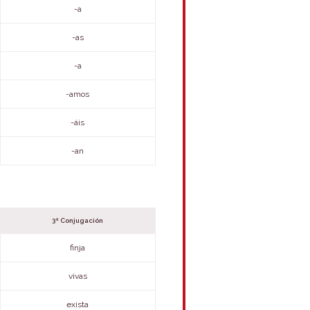
-a
-as
-a
-amos
-áis
-an
3ª Conjugación
finja
vivas
exista