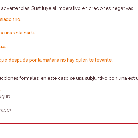
 advertencias. Sustituye al imperativo en oraciones negativas.
iado frío.
a una sola carta.
uas.
que después por la mañana no hay quien te levante.
ucciones formales; en este caso se usa subjuntivo con una estruc
.
ogur)
arabe)