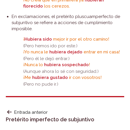
No creía que en primavera ya
hubieran
florecido
los cerezos.
En exclamaciones, el pretérito pluscuamperfecto de
subjuntivo se refiere a acciones de cumplimiento
imposible.
¡
Hubiera sido
mejor ir por el otro camino!
(Pero hemos ido por este.)
¡Yo nunca le
hubiera dejado
entrar en mi casa!
(Pero él le dejó entrar.)
¡Nunca lo
hubiera sospechado
!
(Aunque ahora lo sé con seguridad.)
¡Me
hubiera gustado
ir con vosotros!
(Pero no pude ir.)
NAVEGACIÓN
Entrada anterior
Pretérito imperfecto de subjuntivo
DE