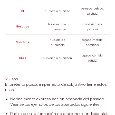
peinado (bebido,
Él
hubiera o hubiese
existido)
hubiéramos o
cavado (creído,
Nosotros
hubiesemos
partido)
hubierais o
sacado (metido,
Vosotros
hubieseis
admitido)
tapado (comido,
Ellos
hubieran o hubiesen
batido)
2
Usos
El pretérito pluscuamperfecto de subjuntivo tiene estos
usos:
Normalmente expresa acción acabada del pasado.
Véanse los ejemplos de los apartados siguientes.
Participa en la formación de oraciones condicionales