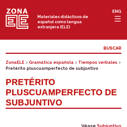
Saltar
ENG
al
Materiales didácticos de
español como lengua
contenido
extranjera (ELE)
ZonaELE
>
Gramática española
>
Tiempos verbales
>
Pretérito pluscuamperfecto de subjuntivo
PRETÉRITO
PLUSCUAMPERFECTO DE
SUBJUNTIVO
Véase
Subjuntivo