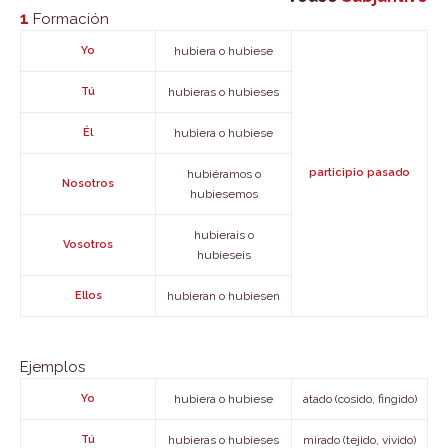
1
Formación
Yo
hubiera o hubiese
Tú
hubieras o hubieses
Él
hubiera o hubiese
participio pasado
hubiéramos o
Nosotros
hubiesemos
hubierais o
Vosotros
hubieseis
Ellos
hubieran o hubiesen
Ejemplos
Yo
hubiera o hubiese
atado (cosido, fingido)
Tú
hubieras o hubieses
mirado (tejido, vivido)