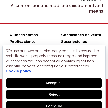
A, con, en, por and mediante: instrument and
means
Quiénes somos
Condiciones de venta
Publicaciones
Suscripciones
ZonaELE shop
Contacto
We use our own and third-party cookies to ensure the
Aviso legal
website works properly, measure usage, and improve
our services. You can accept all cookies, reject non-
Privacidad
essential cookies, or configure your preferences.
Cookies
Cookie policy
Accept all
Reject
MONOGLIFO
, 2026
Configure