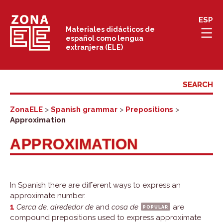
Skip
ESP
to
Materiales didácticos de
español como lengua
content
extranjera (ELE)
ZonaELE
>
Spanish grammar
>
Prepositions
>
Approximation
APPROXIMATION
In Spanish there are different ways to express an
approximate number.
1
Cerca de, alrededor de
and
cosa de
popular
are
compound prepositions used to express approximate