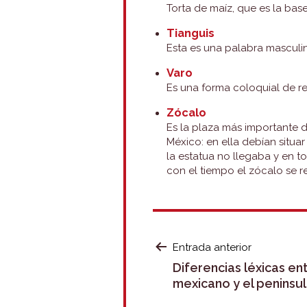
Torta de maíz, que es la bas
Tianguis
Esta es una palabra masculin
Varo
Es una forma coloquial de re
Zócalo
Es la plaza más importante 
México: en ella debían situa
la estatua no llegaba y en to
con el tiempo el zócalo se re
NAVEGACIÓ
Entrada anterior
Diferencias léxicas en
DE
mexicano y el peninsul
ENTRADAS