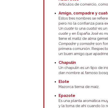
Artículos de comercio, como
Amigo, compadre y cuat
Estos tres nombres se refiere
pero no la confianza para ex
Un
cuate
(o una
cuata)
es un
cuate
y en España
José es m
tiene el matiz de alma geme
Compadre
y
comadre
son for
primera comunión. Respecto al
un buen amigo,que apadrine a
Chapulín
Un chapulín es un tipo de in
dan nombre al famoso bosqu
Elote
Mazorca tierna de maíz.
Epazote
Es una planta aromática muy 
y la toma de ahí cuando lo r