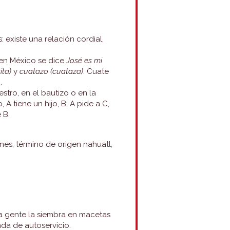
: existe una relación cordial,
 en México se dice
José es mi
ita)
y
cuatazo (cuataza)
. Cuate
.
stro, en el bautizo o en la
A tiene un hijo, B; A pide a C,
 B.
nes, término de origen nahuatl,
ha gente la siembra en macetas
nda de autoservicio.