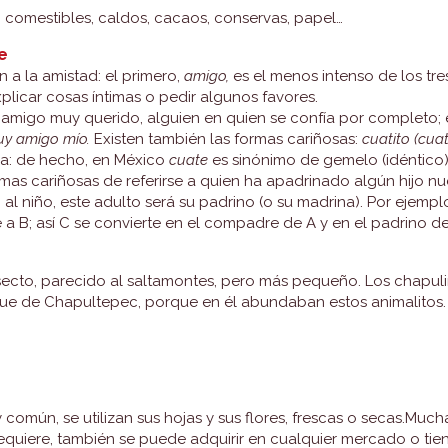
 comestibles, caldos, cacaos, conservas, papel…
e
n a la amistad: el primero,
amigo,
es el menos intenso de los tres
plicar cosas íntimas o pedir algunos favores.
 amigo muy querido, alguien en quien se confía por completo;
uy amigo mío.
Existen también las formas cariñosas:
cuatito (cuat
la: de hecho, en México
cuate
es sinónimo de gemelo (idéntico)
mas cariñosas de referirse a quien ha apadrinado algún hijo nue
 niño, este adulto será su padrino (o su madrina). Por ejemplo, 
 B; así C se convierte en el compadre de A y en el padrino de
secto, parecido al saltamontes, pero más pequeño. Los chapuli
e de Chapultepec, porque en él abundaban estos animalitos.
común, se utilizan sus hojas y sus flores, frescas o secas.Muc
equiere, también se puede adquirir en cualquier mercado o tie