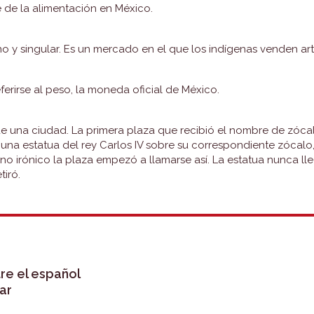
e de la alimentación en México.
o y singular. Es un mercado en el que los indígenas venden art
ferirse al peso, la moneda oficial de México.
de una ciudad. La primera plaza que recibió el nombre de zócal
r una estatua del rey Carlos IV sobre su correspondiente zócal
no irónico la plaza empezó a llamarse así. La estatua nunca lle
tiró.
N
tre el español
ar