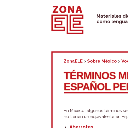
Saltar
al
Materiales d
como lengua 
contenido
ZonaELE
>
Sobre México
>
Vo
TÉRMINOS M
ESPAÑOL PE
En México, algunos términos se 
no tienen un equivalente en Es
Abarrotes