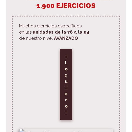
1.900 EJERCICIOS
Muchos ejercicios específicos
en las
unidades de la 78 a la 94
de nuestro nivel
AVANZADO
¡
L
o
q
u
i
e
r
o
!