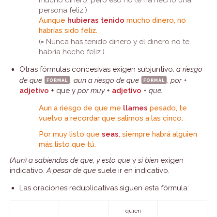
mucho dinero, pero eso no te ha hecho una
persona feliz.)
Aunque
hubieras tenido
mucho dinero, no
habrías sido feliz.
(= Nunca has tenido dinero y el dinero no te
habría hecho feliz.)
Otras fórmulas concesivas exigen subjuntivo:
a riesgo
de que
formal
,
aun a riesgo de que
formal
,
por
+
adjetivo
+ que y
por muy
+
adjetivo
+
que.
Aun a riesgo de que me
llames
pesado, te
vuelvo a recordar que salimos a las cinco.
Por muy listo que
seas
, siempre habrá alguien
más listo que tú.
(Aun) a sabiendas de que, y esto que
y
si bien
exigen
indicativo.
A pesar de que
suele ir en indicativo.
Las oraciones reduplicativas siguen esta fórmula:
quien