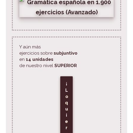
Y aún más
ejercicios sobre
subjuntivo
en
14 unidades
de nuestro nivel
SUPERIOR
¡
L
o
q
u
i
e
r