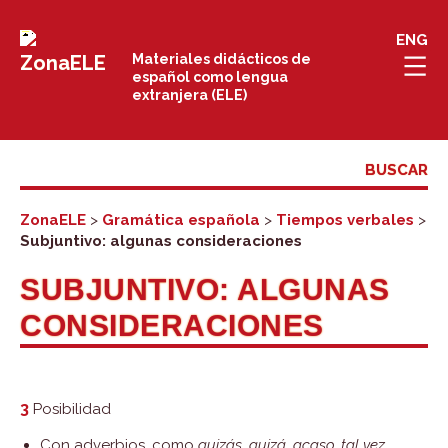
Saltar
ENG
al
Materiales didácticos de
español como lengua
contenido
extranjera (ELE)
ZonaELE
>
Gramática española
>
Tiempos verbales
>
Subjuntivo: algunas consideraciones
SUBJUNTIVO: ALGUNAS
CONSIDERACIONES
3
Posibilidad
Con adverbios, como
quizás, quizá, acaso, tal vez,