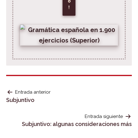
o
!
NAVEGACIÓN
Entrada anterior
Subjuntivo
DE
ENTRADAS
Entrada siguiente
Subjuntivo: algunas consideraciones más