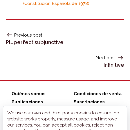
(Constitución Española de 1978)
POST
Previous post
Pluperfect subjunctive
NAVIGATION
Next post
Infinitive
Quiénes somos
Condiciones de venta
Publicaciones
Suscripciones
ZonaELE shop
Contacto
We use our own and third-party cookies to ensure the
Aviso legal
website works properly, measure usage, and improve
our services. You can accept all cookies, reject non-
Privacidad