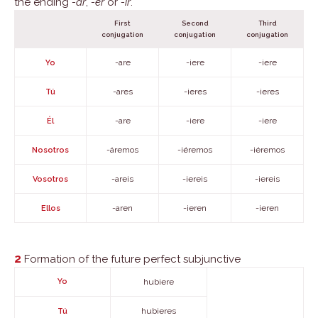
the ending
-ar
,
-er
or
-ir
.
First
Second
Third
conjugation
conjugation
conjugation
-are
-iere
-iere
Yo
-ares
-ieres
-ieres
Tú
-are
-iere
-iere
Él
-áremos
-iéremos
-iéremos
Nosotros
-areis
-iereis
-iereis
Vosotros
-aren
-ieren
-ieren
Ellos
2
Formation of the future perfect subjunctive
Yo
hubiere
hubieres
Tú