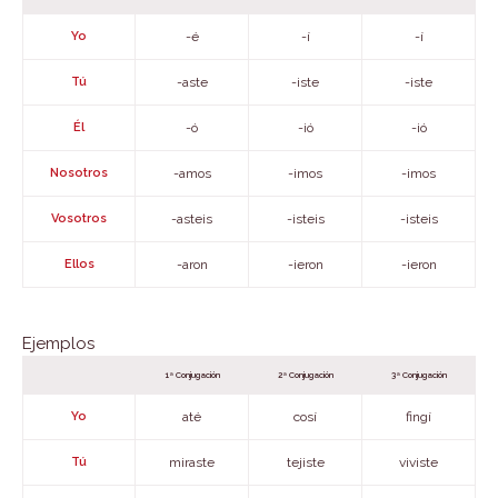
Yo
-é
-í
-í
Tú
-aste
-iste
-iste
Él
-ó
-ió
-ió
Nosotros
-amos
-imos
-imos
Vosotros
-asteis
-isteis
-isteis
Ellos
-aron
-ieron
-ieron
Ejemplos
1ª Conjugación
2ª Conjugación
3ª Conjugación
Yo
até
cosí
fingí
Tú
miraste
tejiste
viviste