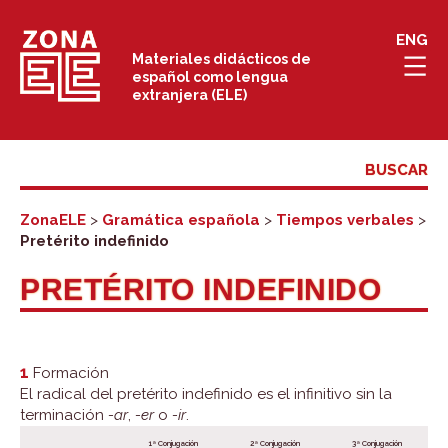
Saltar
ENG
al
Materiales didácticos de
español como lengua
contenido
extranjera (ELE)
ZonaELE
>
Gramática española
>
Tiempos verbales
>
Pretérito indefinido
PRETÉRITO INDEFINIDO
1
Formación
El radical del pretérito indefinido es el infinitivo sin la
terminación
-ar
,
-er
o
-ir
.
1ª Conjugación
2ª Conjugación
3ª Conjugación