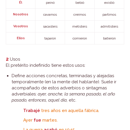
Él
peinó
bebió
existió
Nosotros
cavamos
creímos
partimos
Vosotros
sacasteis
metisteis
admitisteis
Ellos
taparon
comieron
batieron
2
Usos
El pretérito indefinido tiene estos usos:
Define acciones concretas, terminadas y alejadas
temporalmente (en la mente del hablante). Suele ir
acompañado de estos adverbios o sintagmas
adverbiales:
ayer, anoche, la semana pasado, el año
pasado, entonces, aquel día,
etc.
Trabajé
tres años en aquella fábrica.
Ayer
fue
martes.
La guerra
acabó
en 1945.