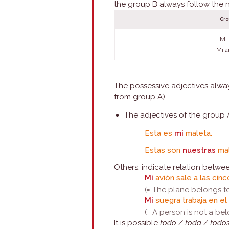
the group B always follow the 
Gro
Mi 
Mi a
The possessive adjectives alwa
from group A).
The adjectives of the group 
Esta es
mi
maleta.
Estas son
nuestras
mal
Others, indicate relation betwe
Mi
avión sale a las cinc
(= The plane belongs to 
Mi
suegra trabaja en el
(= A person is not a be
It is possible
todo / toda / todo