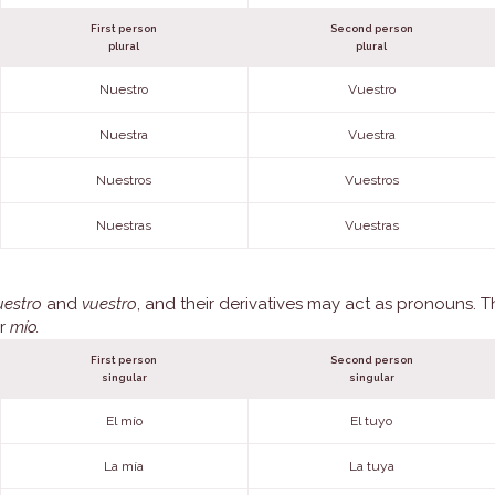
First person
Second person
plural
plural
Nuestro
Vuestro
Nuestra
Vuestra
Nuestros
Vuestros
Nuestras
Vuestras
nuestro
and
vuestro
, and their derivatives may act as pronouns. 
r
mío.
First person
Second person
singular
singular
El mío
El tuyo
La mía
La tuya