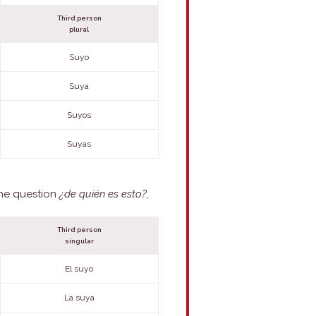
Third person
plural
Suyo
Suya
Suyos
Suyas
The question
¿de quién es esto?,
Third person
singular
El suyo
La suya