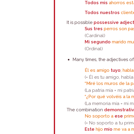
Todos mis
ahorros est
Todos nuestros
client
It is possible
possessive adject
Sus tres
perros son p
(Cardinal)
Mi segundo
marido mu
(Ordinal)
Many times, the adjectives o
Él es amigo
tuyo
; habla
(= Él es tu amigo, habla
“Miré los muros de la p
(La patria mía = mi patri
“¿Por qué volvéis a la
(La memoria mía = mi 
The combination
demonstrativ
No soporto a
ese
pri
(= No soporto a tu prim
Este
hijo
mío
me va a m