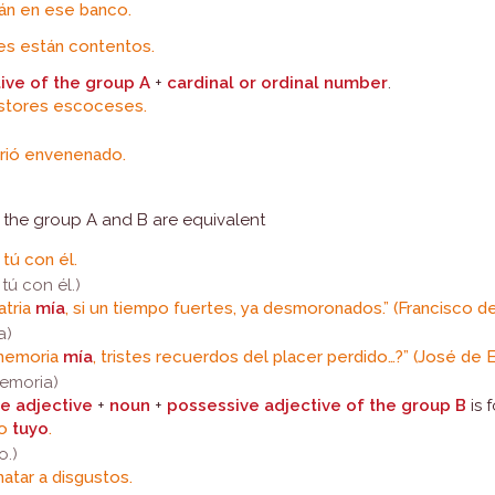
án en ese banco.
es están contentos.
ive of the group A
+
cardinal or ordinal number
.
astores escoceses.
rió envenenado.
f the group A and B are equivalent
 tú con él.
 tú con él.)
atria
mía
, si un tiempo fuertes, ya desmoronados.” (Francisco 
a)
 memoria
mía
, tristes recuerdos del placer perdido…?” (José de
memoria)
e adjective
+
noun
+
possessive adjective of the group B
is 
mo
tuyo
.
o.)
atar a disgustos.