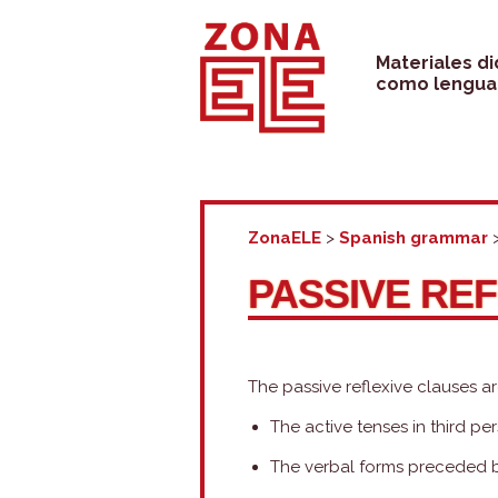
Skip
to
Materiales d
como lengua 
content
ZonaELE
>
Spanish grammar
PASSIVE RE
The passive reflexive clauses a
The active tenses in third per
The verbal forms preceded