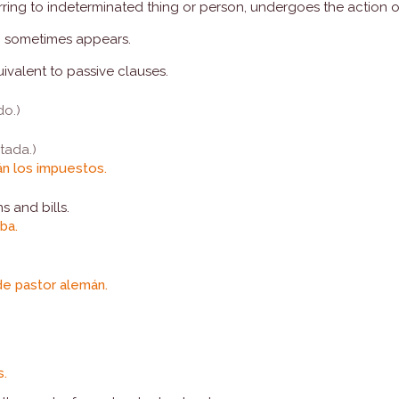
rring to indeterminated thing or person, undergoes the action o
) sometimes appears.
uivalent to passive clauses.
do.)
tada.)
án los impuestos.
s and bills.
rba.
e pastor alemán.
.