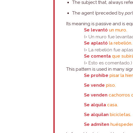
The subject that, always refe
The agent (preceded by
por
Its meaning is passive and is eq
Se levantó
un muro.
(= Un muro fue levanta
Se aplastó
la rebelión.
(= La rebelión fue aplas
Se comenta
que subir
(= Esto es comentado.)
This pattern is used in many sign
Se prohíbe
pisar la hie
Se vende
piso.
Se venden
cachorros d
Se alquila
casa.
Se alquilan
bicicletas.
Se admiten
huéspedes