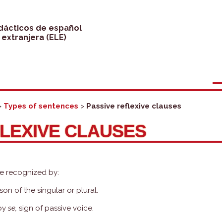
idácticos de español
extranjera (ELE)
>
Types of sentences
>
Passive reflexive clauses
FLEXIVE CLAUSES
re recognized by:
son of the singular or plural.
 by
se,
sign of passive voice.