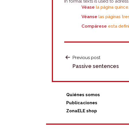
In formal texts is used to adres
Véase
la página quince
Véanse
las páginas tre
Compárese
esta defin
POST
Previous post
Passive sentences
NAVIGATION
Quiénes somos
Publicaciones
ZonaELE shop