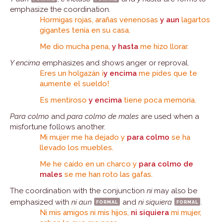
emphasize the coordination.
Hormigas rojas, arañas venenosas
y aun
lagartos
gigantes tenía en su casa.
Me dio mucha pena,
y hasta
me hizo llorar.
Y encima
emphasizes and shows anger or reproval.
Eres un holgazán ¡
y encima
me pides que te
aumente el sueldo!
Es mentiroso
y encima
tiene poca memoria.
Para colmo
and
para colmo de males
are used when a
misfortune follows another.
Mi mujer me ha dejado y
para colmo
se ha
llevado los muebles.
Me he caído en un charco y
para colmo de
males
se me han roto las gafas.
The coordination with the conjunction
ni
may also be
emphasized with
ni aun
formal
and
ni siquiera
formal
.
Ni mis amigos ni mis hijos,
ni siquiera
mi mujer,