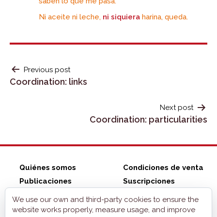
saben lo que me pasa.
Ni aceite ni leche,
ni siquiera
harina, queda.
POST
Previous post
Coordination: links
NAVIGATION
Next post
Coordination: particularities
Quiénes somos
Condiciones de venta
Publicaciones
Suscripciones
ZonaELE shop
Contacto
We use our own and third-party cookies to ensure the
Aviso legal
website works properly, measure usage, and improve