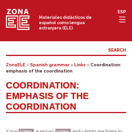
Skip
ESP
to
Materiales didácticos de
español como lengua
content
extranjera (ELE)
ZonaELE
>
Spanish grammar
>
Links
>
Coordination:
emphasis of the coordination
COORDINATION:
EMPHASIS OF THE
COORDINATION
Y aun
formal
,
e incluso
formal
and
y hasta
are forms to