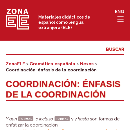
Saltar
ENG
al
Materiales didácticos de
español como lengua
contenido
extranjera (ELE)
ZonaELE
>
Gramática española
>
Nexos
>
Coordinación: énfasis de la coordinación
COORDINACIÓN: ÉNFASIS
DE LA COORDINACIÓN
Y aun
formal
,
e incluso
formal
y
y hasta
son formas de
enfatizar la coordinación.