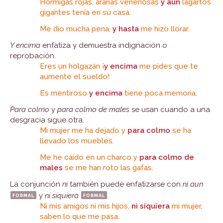
Hormigas rojas, arañas venenosas
y aun
lagartos
gigantes tenía en su casa.
Me dio mucha pena,
y hasta
me hizo llorar.
Y encima
enfatiza y demuestra indignación o
reprobación.
Eres un holgazán ¡
y encima
me pides que te
aumente el sueldo!
Es mentiroso
y encima
tiene poca memoria.
Para colmo
y
para colmo de males
se usan cuando a una
desgracia sigue otra.
Mi mujer me ha dejado y
para colmo
se ha
llevado los muebles.
Me he caído en un charco y
para colmo de
males
se me han roto las gafas.
La conjunción
ni
también puede enfatizarse con
ni aun
formal
y
ni siquiera
formal
.
Ni mis amigos ni mis hijos,
ni siquiera
mi mujer,
saben lo que me pasa.