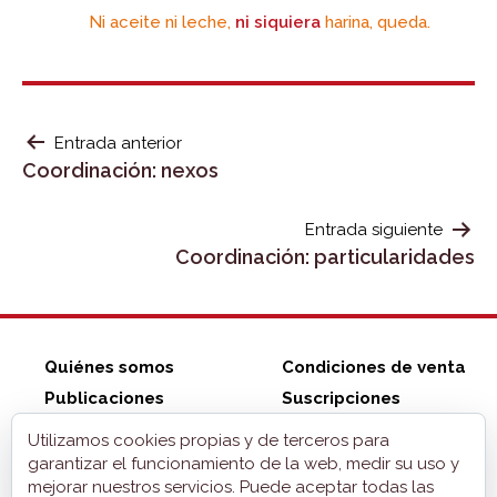
Ni aceite ni leche,
ni siquiera
harina, queda.
NAVEGACIÓN
Entrada anterior
Coordinación: nexos
DE
ENTRADAS
Entrada siguiente
Coordinación: particularidades
Quiénes somos
Condiciones de venta
Publicaciones
Suscripciones
Tienda ZonaELE
Contacto
Utilizamos cookies propias y de terceros para
Aviso legal
garantizar el funcionamiento de la web, medir su uso y
mejorar nuestros servicios. Puede aceptar todas las
Privacidad