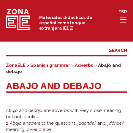
Skip
ESP
to
Materiales didácticos de
español como lengua
content
extranjera (ELE)
ZonaELE
>
Spanish grammar
>
Adverbs
>
Abajo and
debajo
ABAJO AND DEBAJO
Abajo
and
debajo
are adverbs with very close meaning,
but not identical.
1
Abajo
answers to the questions
¿adónde?
and
¿dónde?,
meaning lower place.