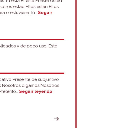
és Tú está Él está Él esté Usted
otros estad Ellos están Ellos
era o estuviese Tú…
Seguir
mplicados y de poco uso. Este
icativo Presente de subjuntivo
mos Nosotros digamos Nosotros
Grupo
Pretérito…
Seguir leyendo
19:
decir