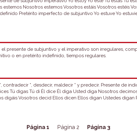
esente de subjuntivo Imperativo Yo estoy Yo esté Tú estás Tú est
 estemos Nosotros estemos Vosotros estáis Vosotros estéis Vos
ndefinido Pretérito imperfecto de subjuntivo Yo estuve Yo estuvi
o, el presente de subjuntivo y el imperativo son irregulares, co
itivo o en pretérito indefinido, tiempos regulares.
, contradecir *, desdecir, maldecir * y predecir. Presente de ind
dices Tú digas Tú di Él dice Él diga Usted diga Nosotros deci
 digáis Vosotros decid Ellos dicen Ellos digan Ustedes digan 
Página 1
Página 2
Página 3