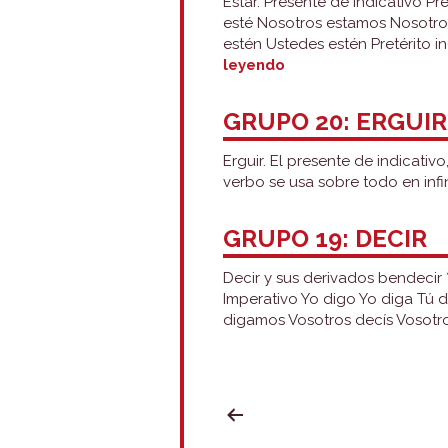
Estar. Presente de indicativo Pr
esté Nosotros estamos Nosotros
estén Ustedes estén Pretérito i
Grupo
leyendo
21:
estar
GRUPO 20: ERGUIR
Erguir. El presente de indicativ
verbo se usa sobre todo en infin
GRUPO 19: DECIR
Decir y sus derivados bendecir *
Imperativo Yo digo Yo diga Tú 
digamos Vosotros decís Vosotros
PAGINACIÓN