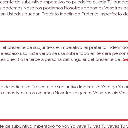
 Presente de subjuntivo Imperativo Yo puedo Yo pueda Tú pued
s podemos Nosotros podamos Nosotros podamos Vosotros pod
n Ustedes puedan Pretérito indefinido Pretérito imperfecto d
Grupo
27:
poder
R
, el presente de subjuntivo, el imperativo, el pretérito indefinid
e escaso uso. Este verbo se usa sobre todo en tercera persona
es que… ) o la tercera persona del singular del presente de…
Se
nte de indicativo Presente de subjuntivo Imperativo Yo oigo Yo 
s oímos Nosotros oigamos Nosotros oigamos Vosotros oís Vosot
ente de subjuntivo Imperativo Yo voy Yo vaya Tú vas Tú vayas Tú 