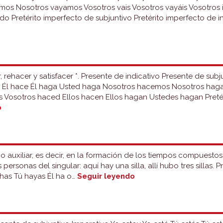
s Nosotros vayamos Vosotros vais Vosotros vayáis Vosotros id
do Pretérito imperfecto de subjuntivo Pretérito imperfecto de in
 rehacer y satisfacer *. Presente de indicativo Presente de sub
z Él hace Él haga Usted haga Nosotros hacemos Nosotros ha
s Vosotros haced Ellos hacen Ellos hagan Ustedes hagan Pretéri
Grupo
o
23:
hacer
o auxiliar, es decir, en la formación de los tiempos compuestos.
s personas del singular: aquí hay una silla, allí hubo tres sillas.
Grupo
 has Tú hayas Él ha o…
Seguir leyendo
22:
haber