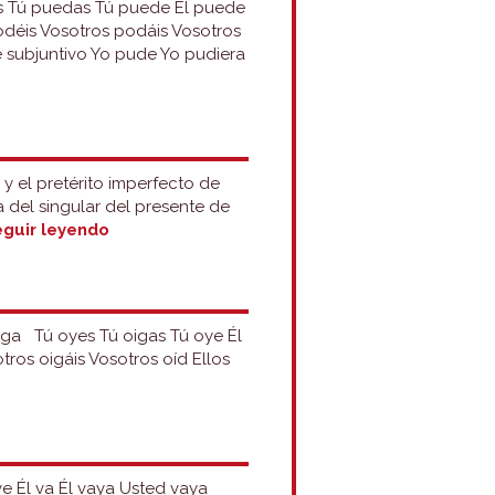
es Tú puedas Tú puede Él puede
éis Vosotros podáis Vosotros
e subjuntivo Yo pude Yo pudiera
o y el pretérito imperfecto de
 del singular del presente de
Grupo
guir leyendo
26:
placer
oiga Tú oyes Tú oigas Tú oye Él
ros oigáis Vosotros oíd Ellos
ve Él va Él vaya Usted vaya