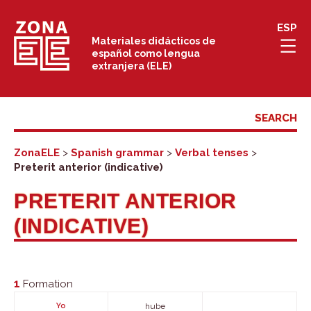
Skip
ESP
to
Materiales didácticos de
español como lengua
content
extranjera (ELE)
ZonaELE
>
Spanish grammar
>
Verbal tenses
>
Preterit anterior (indicative)
PRETERIT ANTERIOR
(INDICATIVE)
1
Formation
Yo
hube