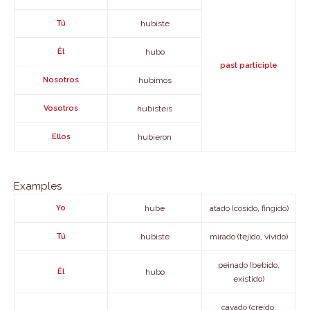
Tú
hubiste
Él
hubo
past participle
Nosotros
hubimos
Vosotros
hubisteis
Ellos
hubieron
Examples
Yo
hube
atado (cosido, fingido)
Tú
hubiste
mirado (tejido, vivido)
peinado (bebido,
Él
hubo
existido)
cavado (creído,