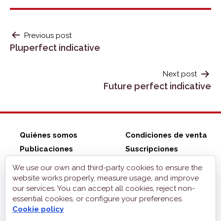
POST
Previous post
Pluperfect indicative
NAVIGATION
Next post
Future perfect indicative
Quiénes somos
Condiciones de venta
Publicaciones
Suscripciones
ZonaELE shop
Contacto
We use our own and third-party cookies to ensure the
Aviso legal
website works properly, measure usage, and improve
our services. You can accept all cookies, reject non-
Privacidad
essential cookies, or configure your preferences.
Cookies
Cookie policy