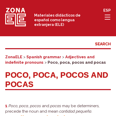
Skip
ESP
to
Materiales didácticos de
español como lengua
content
extranjera (ELE)
ZonaELE
>
Spanish grammar
>
Adjectives and
indefinite pronouns
>
Poco, poca, pocos and pocas
POCO, POCA, POCOS AND
POCAS
1
Poco, poca, pocos
and
pocas
may be determiners,
precede the noun and mean
cantidad pequeña
.