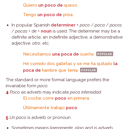
Quiero
un poco de
queso.
Tengo
un poco de
prisa.
In popular Spanish
determiner
+
poco / poca / pocos
/ pocas
+
de
+
noun
is used. The determiner may be a
definite article, an indefinite adjective, a demonstrative
adjective,
otro
, etc.
Necesitamos
una poca de
suerte.
popular
He comido dos galletas y se me ha quitado
la
poca de
hambre que tenía.
popular
The standard or more formal language prefers the
invariable form
poco.
4
Poco
as adverb may indicate
poca intensidad
.
El coche corre
poco
en primera.
Últimamente trabajo
poco
.
5
Un poco
is adverb or pronoun.
Sometimes means
ligeramente, algo
and is adverb.