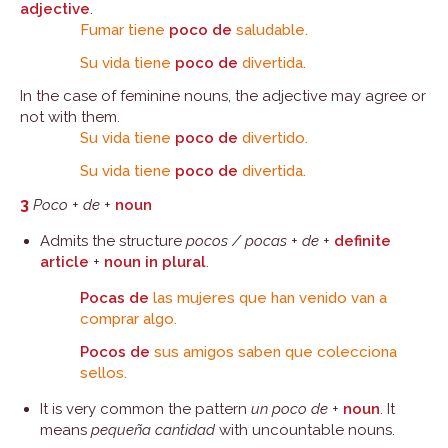
adjective
.
Fumar tiene
poco de
saludable.
Su vida tiene
poco de
divertida.
In the case of feminine nouns, the adjective may agree or
not with them.
Su vida tiene
poco de
divertido.
Su vida tiene
poco de
divertida.
3
Poco
+
de
+
noun
Admits the structure
pocos / pocas
+
de
+
definite
article
+
noun in plural
.
Pocas de
las mujeres que han venido van a
comprar algo.
Pocos de
sus amigos saben que colecciona
sellos.
It is very common the pattern
un poco de
+
noun
. It
means
pequeña cantidad
with uncountable nouns.