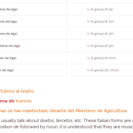
na de algo
(= A group of 15)
na de algo
(= A group of 20)
ena de algo
(= A group of 30)
tena de algo
(= A group of 50)
ar de algo
(= A group of 100)
r de algo
(= A group of 1.000)
fuimos al teatro.
ena de
huevos.
as se han manifestado delante del Ministerio de Agricultura.
e usually talk about
duetos, tercetos,
etc. These Italian forms are 
osition
de
followed by noun; it is understood that they are music