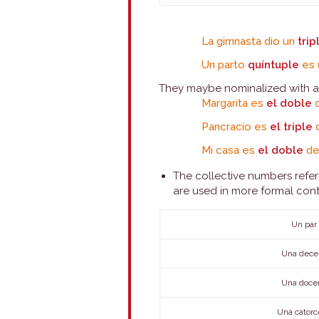
La gimnasta dio un
trip
Un parto
quíntuple
es 
They maybe nominalized with ar
Margarita es
el doble
Pancracio es
el
triple
Mi casa es
el
doble
de
The collective numbers refe
are used in more formal cont
Un par 
Una decen
Una docen
Una catorc