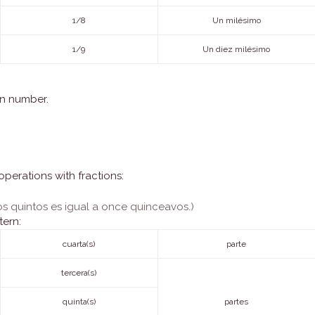
1/8
Un milésimo
1/9
Un diez milésimo
in number.
perations with fractions:
os quintos es igual a once quinceavos.)
tern:
cuarta(s)
parte
tercera(s)
quinta(s)
partes