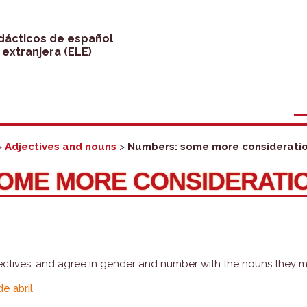
idácticos de español
extranjera (ELE)
>
Adjectives and nouns
>
Numbers: some more considerati
OME MORE CONSIDERATI
ectives, and agree in gender and number with the nouns they m
e abril