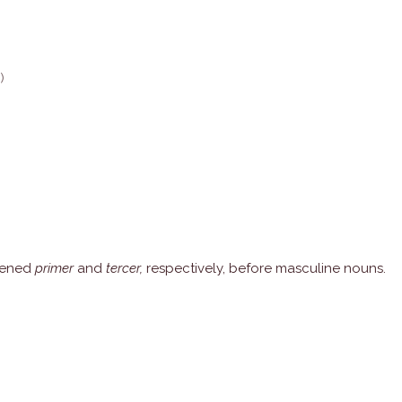
)
tened
primer
and
tercer,
respectively, before masculine nouns.