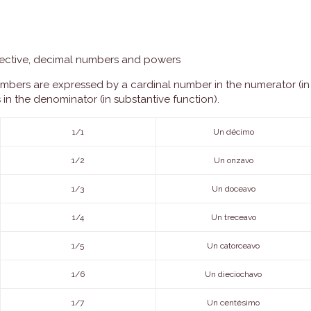
ollective, decimal numbers and powers
numbers are expressed by a cardinal number in the numerator (in
in the denominator (in substantive function).
1/1
Un décimo
1/2
Un onzavo
1/3
Un doceavo
1/4
Un treceavo
1/5
Un catorceavo
1/6
Un dieciochavo
1/7
Un centésimo