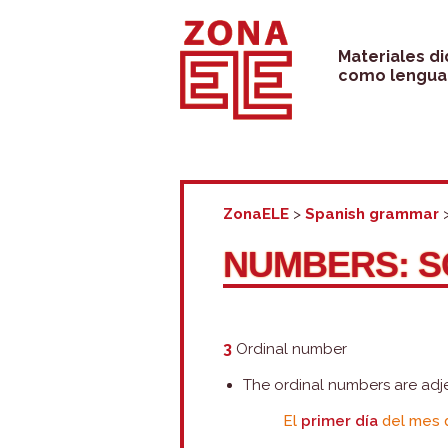
Skip
to
Materiales d
como lengua 
content
ZonaELE
>
Spanish grammar
NUMBERS: S
3
Ordinal number
The ordinal numbers are adj
El
primer día
del mes d