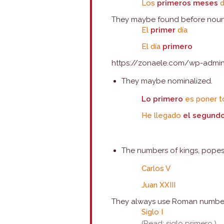
Los
primeros meses
d
They maybe found before noun 
El
primer
día
El día
primero
https://zonaele.com/wp-admin
They maybe nominalized.
Lo primero
es poner t
He llegado
el segund
The numbers of kings, popes
Carlos V
Juan XXIII
They always use Roman numbers. 
Siglo I
(Read: siglo primero.)