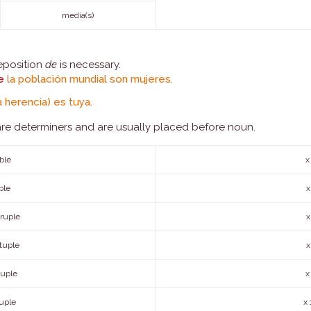
media(s)
reposition
de
is necessary.
e
la población mundial son mujeres.
a herencia) es tuya.
are determiners and are usually placed before noun.
ble
x
ple
x
ruple
x
tuple
x
uple
x
uple
x 