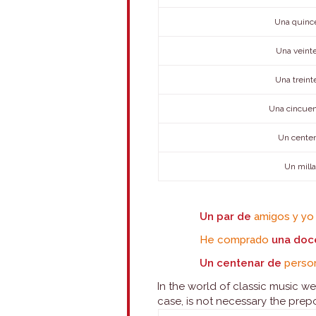
Una quince
Una veinte
Una treint
Una cincuen
Un centen
Un milla
Un par de
amigos y yo 
He comprado
una doc
Un centenar de
person
In the world of classic music w
case, is not necessary the prep