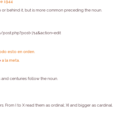
e 1944
or behind it, but is more common preceding the noun.
/post.php?post=714&action=edit
odo esto en orden.
o
a la meta.
 and centuries follow the noun.
From I to X read them as ordinal; XI and bigger as cardinal.