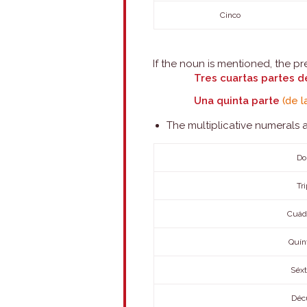
Cinco
If the noun is mentioned, the p
Tres cuartas partes d
Una quinta parte
(de l
The multiplicative numerals 
Do
Tri
Cuád
Quín
Séxt
Déc