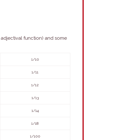
 adjectival function) and some
1/10
1/11
1/12
1/13
1/14
1/18
1/100