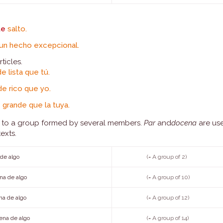
le
salto.
un hecho excepcional.
ticles.
de lista que tú.
de rico que yo.
 grande que la tuya.
r to a group formed by several members.
Par
and
docena
are use
exts.
de algo
(= A group of 2)
a de algo
(= A group of 10)
a de algo
(= A group of 12)
ena de algo
(= A group of 14)