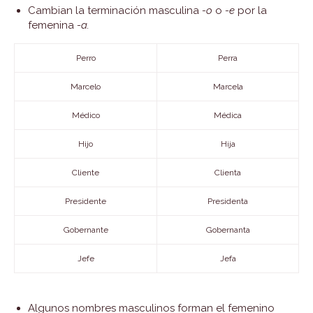
Cambian la terminación masculina
-o
o
-e
por la
femenina
-a.
Perro
Perra
Marcelo
Marcela
Médico
Médica
Hijo
Hija
Cliente
Clienta
Presidente
Presidenta
Gobernante
Gobernanta
Jefe
Jefa
Algunos nombres masculinos forman el femenino