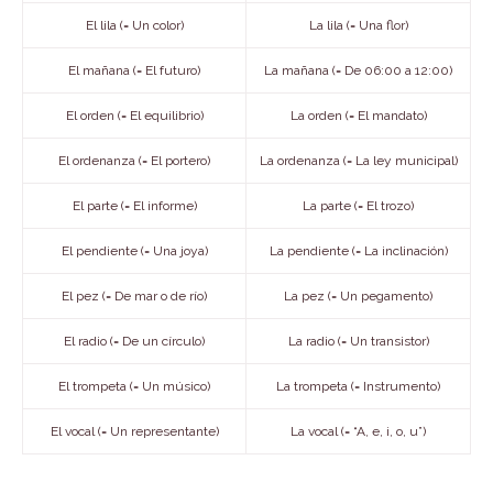
El lila (= Un color)
La lila (= Una flor)
El mañana (= El futuro)
La mañana (= De 06:00 a 12:00)
El orden (= El equilibrio)
La orden (= El mandato)
El ordenanza (= El portero)
La ordenanza (= La ley municipal)
El parte (= El informe)
La parte (= El trozo)
El pendiente (= Una joya)
La pendiente (= La inclinación)
El pez (= De mar o de río)
La pez (= Un pegamento)
El radio (= De un círculo)
La radio (= Un transistor)
El trompeta (= Un músico)
La trompeta (= Instrumento)
El vocal (= Un representante)
La vocal (= “A, e, i, o, u”)