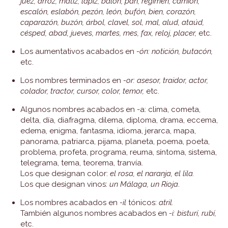
juez, arroz, matiz, lápiz, balón, pan, régimen, camión,
escalón, eslabón, pezón, león, bufón, bien, corazón,
caparazón, buzón, árbol, clavel, sol, mal, alud, ataúd,
césped, abad, jueves, martes, mes, fax, reloj, placer,
etc.
Los aumentativos acabados en
-ón: notición, butacón,
etc.
Los nombres terminados en
-or: asesor, traidor, actor,
colador, tractor, cursor, color, temor,
etc.
Algunos nombres acabados en -a: clima, cometa,
delta, día, diafragma, dilema, diploma, drama, eccema,
edema, enigma, fantasma, idioma, jerarca, mapa,
panorama, patriarca, pijama, planeta, poema, poeta,
problema, profeta, programa, reuma, síntoma, sistema,
telegrama, tema, teorema, tranvía.
Los que designan color:
el rosa, el naranja, el lila.
Los que designan vinos:
un Málaga, un Rioja
.
Los nombres acabados en
-il
tónicos:
atril.
También algunos nombres acabados en
-i: bisturí, rubí,
etc.