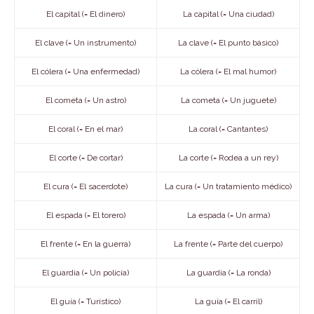
El capital (= El dinero)
La capital (= Una ciudad)
El clave (= Un instrumento)
La clave (= El punto básico)
El cólera (= Una enfermedad)
La cólera (= El mal humor)
El cometa (= Un astro)
La cometa (= Un juguete)
El coral (= En el mar)
La coral (= Cantantes)
El corte (= De cortar)
La corte (= Rodea a un rey)
El cura (= El sacerdote)
La cura (= Un tratamiento médico)
El espada (= El torero)
La espada (= Un arma)
El frente (= En la guerra)
La frente (= Parte del cuerpo)
El guardia (= Un policía)
La guardia (= La ronda)
El guía (= Turístico)
La guía (= El carril)