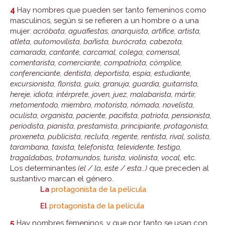
4
Hay nombres que pueden ser tanto femeninos como
masculinos, según si se refieren a un hombre o a una
mujer:
acróbata, aguafiestas, anarquista, artífice, artista,
atleta, automovilista, bañista, burócrata, cabezota,
camarada, cantante, carcamal, colega, comensal,
comentarista, comerciante, compatriota, cómplice,
conferenciante, dentista, deportista, espía, estudiante,
excursionista, florista, guía, granuja, guardia, guitarrista,
hereje, idiota, intérprete, joven, juez, malabarista, mártir,
metomentodo, miembro, motorista, nómada, novelista,
oculista, organista, paciente, pacifista, patriota, pensionista,
periodista, pianista, prestamista, principiante, protagonista,
proxeneta, publicista, recluta, regente, rentista, rival, solista,
tarambana, taxista, telefonista, televidente, testigo,
tragaldabas, trotamundos, turista, violinista, vocal,
etc.
Los determinantes
(el / la, este / esta…)
que preceden al
sustantivo marcan el género.
La
protagonista de la película
El
protagonista de la película
5
Hay nombres femeninos, y que por tanto se usan con