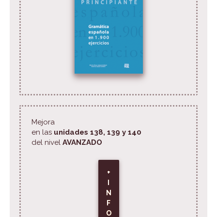
Mejora
en las
unidades 138, 139 y 140
del nivel
AVANZADO
+
I
N
F
O