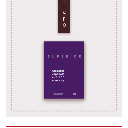
+
I
N
F
O