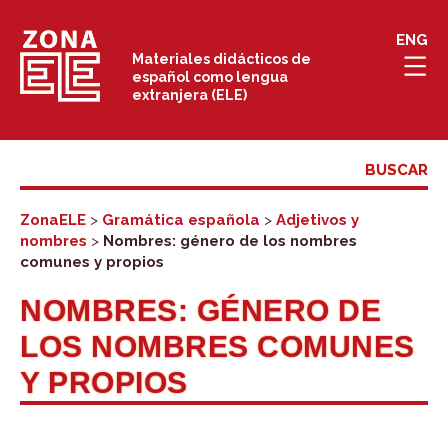
Saltar
ENG
al
Materiales didácticos de
español como lengua
contenido
extranjera (ELE)
ZonaELE
>
Gramática española
>
Adjetivos y
nombres
>
Nombres: género de los nombres
comunes y propios
NOMBRES: GÉNERO DE
LOS NOMBRES COMUNES
Y PROPIOS