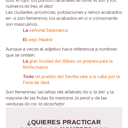
azul, el rojo),
los puntos cardinales
(el norte, el sur)
y los
números
(el tres, el diez).
Las ciudades, provincias, poblaciones y reinos acabados
en
-a
son femeninos, los acabados en
-o
o consonante
son masculinos.
La
señorial Salamanca
El
viejo Madrid
Aunque a veces el adjetivo hace referencia a nombres
que se omiten.
La
gran (ciudad de) Bilbao se prepara para la
fiesta mayor.
Todo
(el pueblo de) Sevilla sale a la calle por la
Feria de Abril.
Son femeninas: las letras del alfabeto
(la a, la be),
y la
mayoría de las frutas
(la manzana, la pera)
y de las
verduras
(la col, la alcachofa).
¿QUIERES PRACTICAR