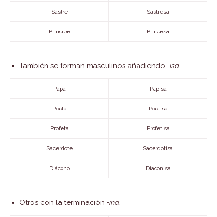
Sastre
Sastresa
Príncipe
Princesa
También se forman masculinos añadiendo
-isa.
Papa
Papisa
Poeta
Poetisa
Profeta
Profetisa
Sacerdote
Sacerdotisa
Diácono
Diaconisa
Otros con la terminación
-ina
.