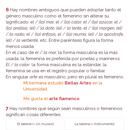
6
Hay nombres ambiguos que pueden adoptar tanto el
género masculino como el femenino sin alterar su
significado:
el / (la) mar, el / (la) calor, el / (la) azúcar, el /
(la) análisis, (el) / la dote, (el) / la lente, el / (la) margen, (el)
/ la radio, el / (la) énfasis, el / (la) reuma, (el) / la apóstrofe,
(el) / la vertiente,
etc. Entre paréntesis figura la forma
menos usada.
En el caso de
el / la mar,
la forma masculina es la más
usada, la femenina es preferida por poetas y marineros.
El / la calor:
la forma masculina es la estándar, la
femenina se usa en el registro popular o familiar.
En singular
arte
es masculino; pero en plural es femenino.
Mi hermana estudió
Bellas Artes
en la
Universidad.
Me gusta el
arte flamenco
.
7
Hay nombres que según sean masculinos o femeninos
significan cosas diferentes.
El batería (= Un músico)
La batería (= Instrumento)