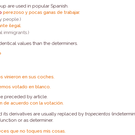
roup are used in popular Spanish.
o
perezoso y pocas ganas de trabajar.
zy people.)
nte ilegal.
al immigrants.)
entical values than the determiners.
?
os vinieron en sus coches.
emos votado en blanco.
be preceded by article.
n de acuerdo con la votación.
 its derivatives are usually replaced by
tropecientos
(indetermi
unction or as determiner.
ces que no toques mis cosas.