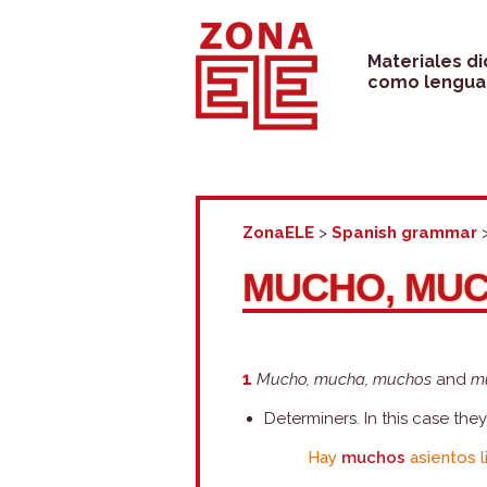
Skip
to
Materiales d
como lengua 
content
ZonaELE
>
Spanish grammar
MUCHO, MUC
1
Mucho, mucha, muchos
and
m
Determiners. In this case th
Hay
muchos
asientos l