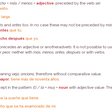
cho
+
más / menos
+
adjective
, preceded by the verb
ser.
nito.
s
larga.
és
and
antes
too. In no case these may not be preceded by
más
ntes
que tú.
cho después
que yo.
recedes an adjective or anotheradverb. It is not possible to us
or
peor,
neither with
más, menos, antes, después
or with verbs.
aning
viejo, anciano,
therefore without comparative value.
ayor
, tiene más de noventa años.
cept in the pattern:
El / la
+
muy
+
noun
with adjective value. Th
e la suerte que tiene.
cho que se ha enamorado de mí.