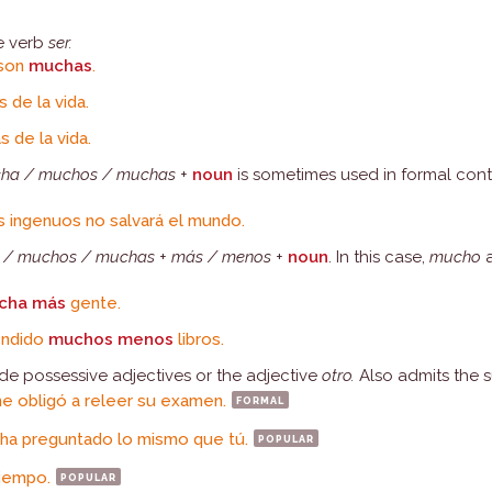
e verb
ser.
 son
muchas
.
 de la vida.
s de la vida.
ha / muchos / muchas
+
noun
is sometimes used in formal cont
os ingenuos no salvará el mundo.
 / muchos / muchas
+
más / menos
+
noun
. In this case,
mucho
a
cha
más
gente.
endido
muchos menos
libros.
e possessive adjectives or the adjective
otro.
Also admits the 
me obligó a releer su examen.
formal
ha preguntado lo mismo que tú.
popular
iempo.
popular