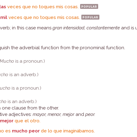
tas
veces que no toques mis cosas.
popular
 mil
veces que no toques mis cosas.
popular
verb; in this case means
gran intensidad, constantemente
and is 
tinguish the adverbial function from the pronominal function.
Mucho
is a pronoun.)
cho
is an adverb.)
ucho
is a pronoun.)
cho
is an adverb.)
h one clause from the other.
tive adjectives:
mayor, menor, mejor
and
peor.
mejor
que el otro.
rmo es
mucho peor
de lo que imaginábamos.