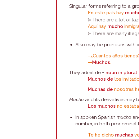
Singular forms referring to a g
En este país hay
much
(= There are a lot of la
Aquí hay
mucho
inmigra
(= There are many illeg
Also may be pronouns with id
–¿Cuántos años tienes
—
Muchos
.
They admit de +
noun in plural
.
Muchos de
los invitad
Muchas de
nosotras h
Mucho
and its derivatives may 
Los muchos
no estaba
In spoken Spanish
mucho
and
number, in both pronominal f
Te he dicho
muchas
ve