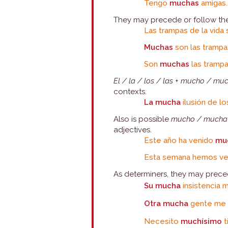
Tengo
muchas
amigas.
They may precede or follow th
Las trampas de la vida
Muchas
son las trampas
Son
muchas
las trampa
El / la / los / las
+
mucho / muc
contexts.
La mucha
ilusión de l
Also is possible
mucho / mucha
adjectives.
Este año ha venido
mu
Esta semana hemos v
As determiners, they may preced
Su mucha
insistencia 
Otra mucha
gente me 
Necesito
muchísimo
t