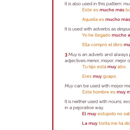
It is also used in this pattern:
mu
Este es
mucho más
bo
Aquella es
mucho má
It is used with adverbs as
despu
Yo he llegado
mucho a
Ella compró el libro
mu
3
Muy
is an adverb and always p
adjectives
menor, mayor, mejor
Tu hijo está
muy
alto.
Eres
muy
guapo.
Muy
can be used with
mayor
me
Este hombre es
muy m
It is neither used with nouns, ex
in a pejorative way.
El muy
estúpido no sab
La muy
tonta me ha di