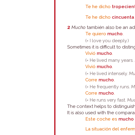
Te he dicho
tropecien
Te he dicho
cincuenta
2
Mucho
también also be an ad
Te quiero
mucho
.
(= I love you deeply.)
Sometimes it is difficult to dis
Vivió
mucho
.
(= He lived many years.
Vivió
mucho
.
(= He lived intensely.
Mu
Corre
mucho
.
(= He frequently runs.
M
Corre
mucho
.
(= He runs very fast.
Mu
The context helps to distinguis
It is also used with the compara
Este coche es
mucho 
La situación del enfe