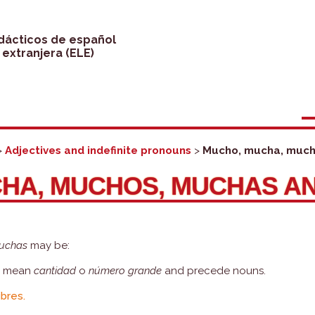
idácticos de español
extranjera (ELE)
>
Adjectives and indefinite pronouns
>
Mucho, mucha, much
HA, MUCHOS, MUCHAS A
uchas
may be:
ey mean
cantidad
o
número grande
and precede nouns.
ibres.