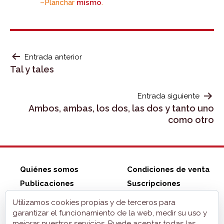
–Planchar
mismo
.
NAVEGACIÓN
Entrada anterior
Tal y tales
DE
ENTRADAS
Entrada siguiente
Ambos, ambas, los dos, las dos y tanto uno
como otro
Quiénes somos
Condiciones de venta
Publicaciones
Suscripciones
Tienda ZonaELE
Contacto
Utilizamos cookies propias y de terceros para
Aviso legal
garantizar el funcionamiento de la web, medir su uso y
mejorar nuestros servicios. Puede aceptar todas las