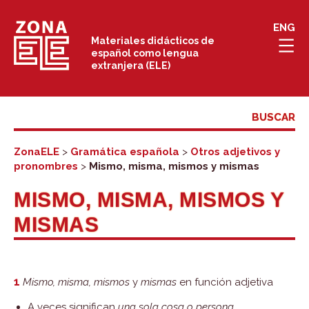
Saltar
ENG
al
Materiales didácticos de
español como lengua
contenido
extranjera (ELE)
ZonaELE
>
Gramática española
>
Otros adjetivos y
pronombres
>
Mismo, misma, mismos y mismas
MISMO, MISMA, MISMOS Y
MISMAS
1
Mismo, misma, mismos
y
mismas
en función adjetiva
A veces significan
una sola cosa o persona.