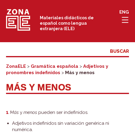
Saltar
ENG
al
Materiales didácticos de
español como lengua
contenido
extranjera (ELE)
ZonaELE
>
Gramática española
>
Adjetivos y
pronombres indefinidos
>
Más y menos
MÁS Y MENOS
1
Más
y
menos
pueden ser indefinidos.
Adjetivos indefinidos sin variación genérica ni
numérica.