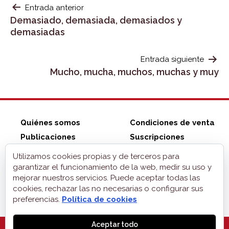
NAVEGACIÓN
Entrada anterior
Demasiado, demasiada, demasiados y
DE
demasiadas
ENTRADAS
Entrada siguiente
Mucho, mucha, muchos, muchas y muy
Quiénes somos
Condiciones de venta
Publicaciones
Suscripciones
Tienda ZonaELE
Contacto
Utilizamos cookies propias y de terceros para
Aviso legal
garantizar el funcionamiento de la web, medir su uso y
mejorar nuestros servicios. Puede aceptar todas las
Privacidad
cookies, rechazar las no necesarias o configurar sus
Cookies
preferencias.
Política de cookies
Aceptar todo