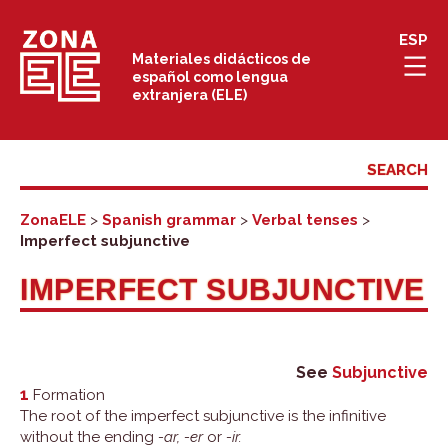
Skip
ESP
to
Materiales didácticos de
español como lengua
content
extranjera (ELE)
ZonaELE
>
Spanish grammar
>
Verbal tenses
>
Imperfect subjunctive
IMPERFECT SUBJUNCTIVE
See
Subjunctive
1
Formation
The root of the imperfect subjunctive is the infinitive
without the ending
-ar, -er
or
-ir.