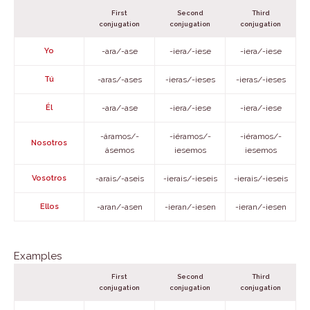
First
Second
Third
conjugation
conjugation
conjugation
Yo
-ara/-ase
-iera/-iese
-iera/-iese
Tú
-aras/-ases
-ieras/-ieses
-ieras/-ieses
Él
-ara/-ase
-iera/-iese
-iera/-iese
-áramos/-
-iéramos/-
-iéramos/-
Nosotros
ásemos
iesemos
iesemos
Vosotros
-arais/-aseis
-ierais/-ieseis
-ierais/-ieseis
Ellos
-aran/-asen
-ieran/-iesen
-ieran/-iesen
Examples
First
Second
Third
conjugation
conjugation
conjugation