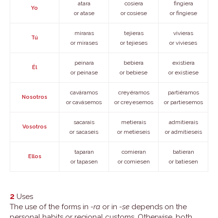
atara
cosiera
fingiera
Yo
or atase
or cosiese
or fingiese
miraras
tejieras
vivieras
Tú
or mirases
or tejieses
or vivieses
peinara
bebiera
existiera
Él
or peinase
or bebiese
or existiese
caváramos
creyéramos
partiéramos
Nosotros
or cavásemos
or creyesemos
or partiesemos
sacarais
metierais
admitierais
Vosotros
or sacaseis
or metieseis
or admitieseis
taparan
comieran
batieran
Ellos
or tapasen
or comiesen
or batiesen
2
Uses
The use of the forms in
-ra
or in
-se
depends on the
personal habits or regional customs. Otherwise, both