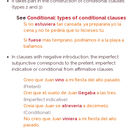
It takes part in the construction of conditional clauses
(types 2 and 3).
See
Conditional: types of conditional clauses
Si no
estuviera
tan cansada, ya prepararía yo la
cena y no te pediría que lo hicieses tú.
Si
fuese
más temprano, podríamos ir a la playa a
bañarnos.
In clauses with negative introduction, the imperfect
subjunctive corresponds to the preterit, imperfect
indicative or conditional from affirmative clauses.
Creo que Juan
vino
a mi fiesta del año pasado.
(Preterit)
Creí que el vuelo de Juan
llegaba
a las tres.
(Imperfect indicative)
Creía que Juan se
atrevería
a decírmelo.
(Conditional)
No creo que Juan
viniera
a mi fiesta del año
pasado.