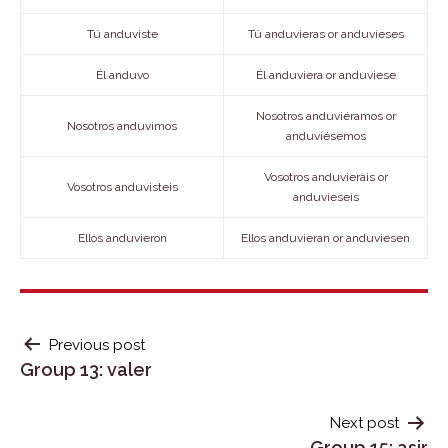
Tú anduviste
Tú anduvieras or anduvieses
Él anduvo
Él anduviera or anduviese
Nosotros anduviéramos or
Nosotros anduvimos
anduviésemos
Vosotros anduvierais or
Vosotros anduvisteis
anduvieseis
Ellos anduvieron
Ellos anduvieran or anduviesen
POST
Previous post
Group 13: valer
NAVIGATION
Next post
Group 15: asir