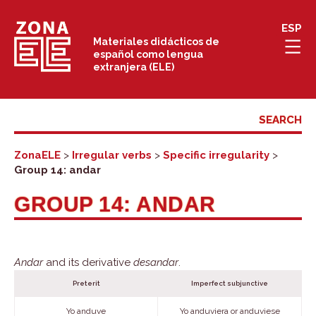
Skip
ESP
to
Materiales didácticos de
español como lengua
content
extranjera (ELE)
ZonaELE
>
Irregular verbs
>
Specific irregularity
>
Group 14: andar
GROUP 14: ANDAR
Andar
and its derivative
desandar
.
Preterit
Imperfect subjunctive
Yo anduve
Yo anduviera or anduviese