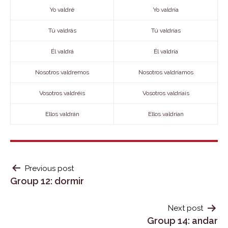
Yo valdré
Yo valdría
Tú valdrás
Tú valdrías
Él valdrá
Él valdría
Nosotros valdremos
Nosotros valdríamos
Vosotros valdréis
Vosotros valdríais
Ellos valdrán
Ellos valdrían
POST
Previous post
Group 12: dormir
NAVIGATION
Next post
Group 14: andar