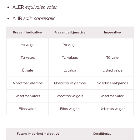
ALER
equivaler, valer.
ALIR
salir, sobresalir.
Present indicative
Present subjunctive
Imperative
Yo valgo
Yo valga
Tú vales
Tú valgas
Tú vale
Él vale
Él valga
Usted valga
Nosotros valemos
Nosotros valgamos
Nosotros valgamos
Vosotros valéis
Vosotros valgáis
Vosotros valed
Ellos valen
Ellos valgan
Ustedes valgan
Future imperfect indicative
Conditional