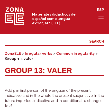
Skip
ESP
to
Materiales didácticos de
español como lengua
content
extranjera (ELE)
ZonaELE
>
Irregular verbs
>
Common irregularity
>
Group 13: valer
GROUP 13: VALER
Add
g
in first person of the singular of the present
indicative and in the whole the present subjunctive. In the
future imperfect indicative and in conditional,
e
changes
to
d
.