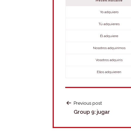
Present indicative
Yo adquiero
Tú adquieres
Él adquiere
Nosotros adquirimos
Vosotros adquirís
Ellos adquieren
POST
Previous post
Group 9: jugar
NAVIGATION