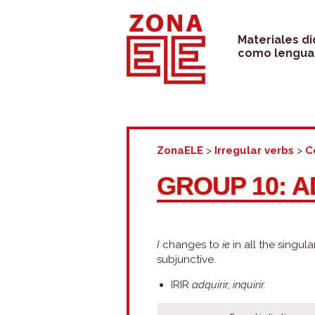
Skip
to
Materiales d
como lengua 
content
ZonaELE
>
Irregular verbs
>
C
GROUP 10: A
I
changes to
ie
in all the singul
subjunctive.
IRIR
adquirir, inquirir.