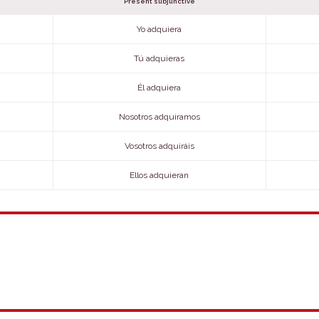
Present subjunctive
Yo adquiera
Tú adquieras
Él adquiera
Nosotros adquiramos
Vosotros adquiráis
Ellos adquieran