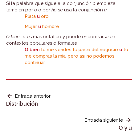
Si la palabra que sigue a la conjunción
o
empieza
también por
o
o por
ho
se usa la conjunción
u.
Plata
u
oro
Mujer
u
hombre
O bien… o
es más enfático y puede encontrarse en
contextos populares o formales.
O bien
tú me vendes tu parte del negocio
o
tú
me compras la mía, pero así no podemos
continuar.
NAVEGACIÓN
Entrada anterior
Distribución
DE
ENTRADAS
Entrada siguiente
O y u