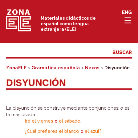
Saltar
ENG
al
Materiales didácticos de
español como lengua
contenido
extranjera (ELE)
ZonaELE
>
Gramática española
>
Nexos
>
Disyunción
DISYUNCIÓN
La disyunción se construye mediante conjunciones:
o
es
la más usada.
Iré el viernes
o
el sábado.
¿Cuál prefieres el blanco
o
el azul?