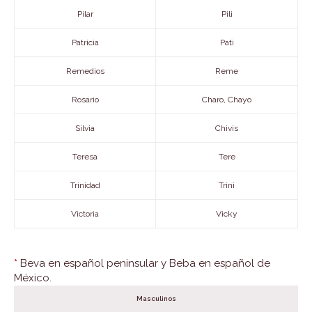
Pilar
Pili
Patricia
Pati
Remedios
Reme
Rosario
Charo, Chayo
Silvia
Chivis
Teresa
Tere
Trinidad
Trini
Victoria
Vicky
*
Beva en español peninsular y Beba en español de
México.
Masculinos