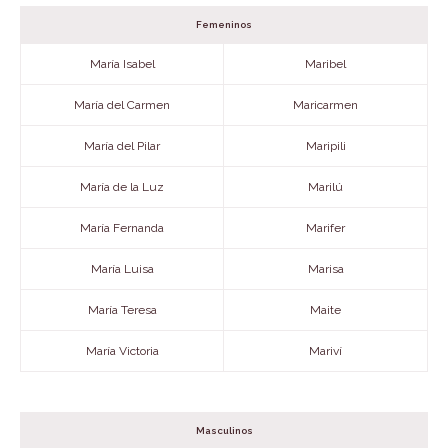
Femeninos
María Isabel
Maribel
María del Carmen
Maricarmen
María del Pilar
Maripili
María de la Luz
Marilú
María Fernanda
Marifer
María Luisa
Marisa
María Teresa
Maite
María Victoria
Mariví
Masculinos