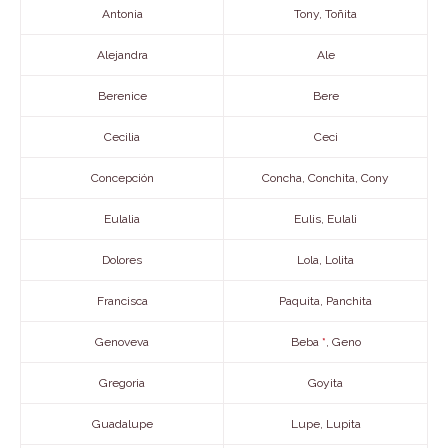
Antonia
Tony, Toñita
Alejandra
Ale
Berenice
Bere
Cecilia
Ceci
Concepción
Concha, Conchita, Cony
Eulalia
Eulis, Eulali
Dolores
Lola, Lolita
Francisca
Paquita, Panchita
Genoveva
Beba
, Geno
*
Gregoria
Goyita
Guadalupe
Lupe, Lupita