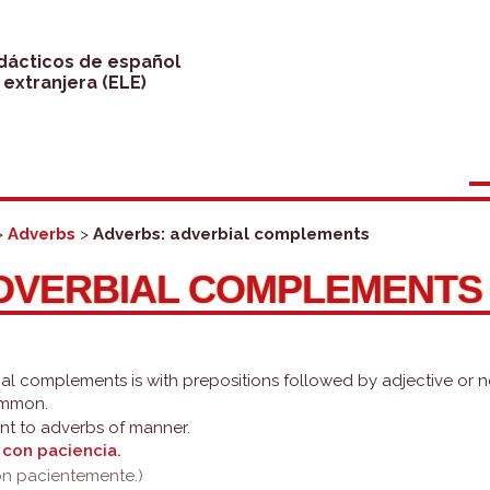
idácticos de español
extranjera (ELE)
>
Adverbs
>
Adverbs: adverbial complements
DVERBIAL COMPLEMENTS
l complements is with prepositions followed by adjective or no
ommon.
ent to adverbs of manner.
n
con paciencia.
ión pacientemente.)