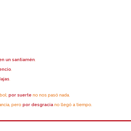
en un santiamén
.
lencio
.
dajas
.
bol;
por suerte
no nos pasó nada.
ncia, pero
por desgracia
no llegó a tiempo.