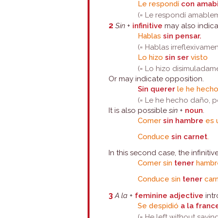
Le respondí
con amabi
(= Le respondí amable
2
Sin
+
infinitive
may also indica
Hablas
sin pensar.
(= Hablas irreflexivamen
Lo hizo
sin ser
visto
(= Lo hizo disimuladam
Or may indicate opposition.
Sin querer
le he hecho
(= Le he hecho daño, pe
It is also possible
sin
+
noun
.
Comer
sin hambre
es u
Conduce
sin carnet
.
In this second case, the infinitive 
Comer sin
tener
hambre
Conduce sin
tener
carn
3
A la
+
feminine adjective
intr
Se despidió
a la franc
(= He left without sayi