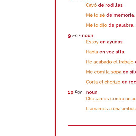
Cayó
de rodillas
.
Me lo sé
de memoria
.
Me lo dijo
de palabra
.
9
En
+
noun
.
Estoy
en ayunas
.
Habla
en voz alta
.
He acabado el trabajo
Me comí la sopa
en si
Corta el chorizo
en ro
10
Por
+
noun
.
Chocamos contra un ár
Llamamos a una ambula