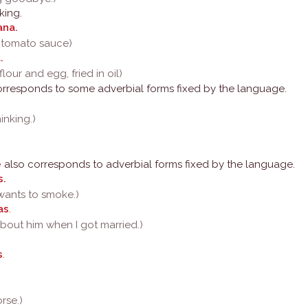
king.
ana.
h tomato sauce)
.
lour and egg, fried in oil)
rresponds to some adverbial forms fixed by the language.
inking.)
e
also corresponds to adverbial forms fixed by the language.
s.
wants to smoke.)
as
.
 about him when I got married.)
s
.
orse.)