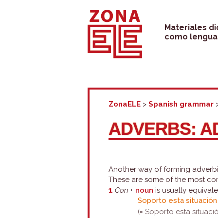
Skip
to
Materiales d
como lengua 
content
ZonaELE
>
Spanish grammar
ADVERBS: A
Another way of forming adverbia
These are some of the most c
1
Con
+
noun
is usually equival
Soporto esta situació
(= Soporto esta situac