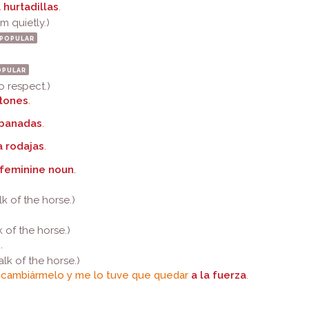
 hurtadillas
.
m quietly.)
popular
opular
o respect.)
tones
.
ebanadas
.
a rodajas
.
feminine noun
.
lk of the horse.)
lk of the horse.)
e
.
walk of the horse.)
n cambiármelo y me lo tuve que quedar
a la fuerza
.