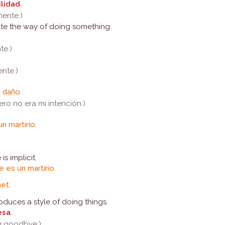
lidad.
mente.)
te the way of doing something.
te.)
ente.)
 daño.
ro no era mi intención.)
n martirio.
is implicit.
 es un martirio.
et.
oduces a style of doing things.
esa
.
ng goodbye.)