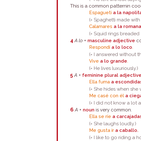
This is a common patternin coo
Espagueti
a la napolit
(= Spaghetti made wit
Calamares
a la romana
(= Squid rings breaded f
4
A lo
+
masculine adjective
co
Respondí
a lo loco
.
(= I answered without th
Vive
a lo grande
.
(= He lives luxuriously.)
5
A
+
feminine plural adjectiv
Ella fuma
a escondida
(= She hides when she 
Me casé con él
a cieg
(= I did not know a lot
6
A
+
noun
is very common.
Ella se ríe
a carcajada
(= She laughs loudly.)
Me gusta ir
a caballo.
(= I like to go riding a h