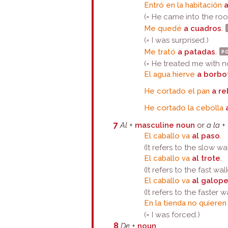
Entró en la habitación
a
(= He came into the roo
Me quedé
a cuadros
.
(= I was surprised.)
Me trató
a patadas
.
p
(= He treated me with n
El agua hierve
a borbo
He cortado el pan
a r
He cortado la cebolla
7
Al
+
masculine noun
or
a la
+
El caballo va
al paso
.
(It refers to the slow wa
El caballo va
al trote
.
(It refers to the fast wa
El caballo va
al galop
(It refers to the faster 
En la tienda no quiere
(= I was forced.)
8
De
+
noun
.