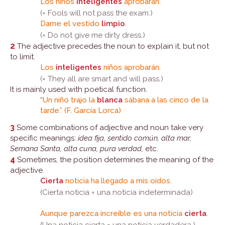
Los niños
inteligentes
aprobarán.
(= Fools will not pass the exam.)
Dame el vestido
limpio
.
(= Do not give me dirty dress.)
2
The adjective precedes the noun to explain it, but not
to limit.
Los
inteligentes
niños aprobarán.
(= They all are smart and will pass.)
It is mainly used with poetical function.
“Un niño trajo la
blanca
sábana a las cinco de la
tarde.” (F. García Lorca)
3
Some combinations of adjective and noun take very
specific meanings:
idea fija, sentido común, alta mar,
Semana Santa, alta cuna, pura verdad,
etc.
4
Sometimes, the position determines the meaning of the
adjective.
Cierta
noticia ha llegado a mis oídos.
(Cierta noticia = una noticia indeterminada)
Aunque parezca increíble es una noticia
cierta
.