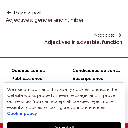
POST
Previous post
Adjectives: gender and number
NAVIGATION
Next post
Adjectives in adverbial function
Quiénes somos
Condiciones de venta
Publicaciones
Suscripciones
ZonaELE shop
Contacto
We use our own and third-party cookies to ensure the
Aviso legal
website works properly, measure usage, and improve
our services. You can accept all cookies, reject non-
Privacidad
essential cookies, or configure your preferences.
Cookies
Cookie policy
Accept all