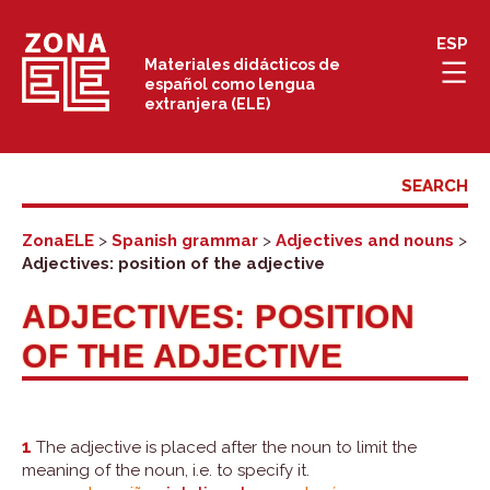
Skip
ESP
to
Materiales didácticos de
español como lengua
content
extranjera (ELE)
ZonaELE
>
Spanish grammar
>
Adjectives and nouns
>
Adjectives: position of the adjective
ADJECTIVES: POSITION
OF THE ADJECTIVE
1
The adjective is placed after the noun to limit the
meaning of the noun, i.e. to specify it.