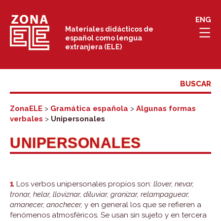
Saltar
ENG
al
Materiales didácticos de
español como lengua
contenido
extranjera (ELE)
ZonaELE
>
Gramática española
>
Algunas formas
verbales
>
Unipersonales
UNIPERSONALES
1
Los verbos unipersonales propios son:
llover, nevar,
tronar, helar, lloviznar, diluviar, granizar, relampaguear,
amanecer, anochecer,
y en general los que se refieren a
fenómenos atmosféricos. Se usan sin sujeto y en tercera