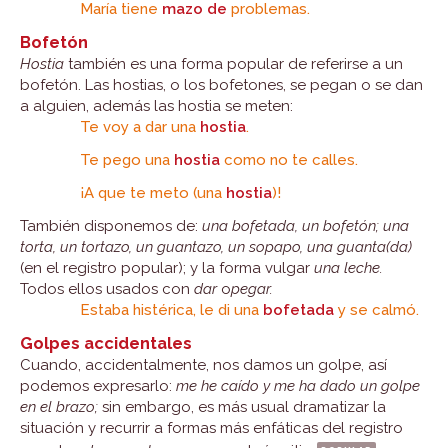
María tiene
mazo de
problemas.
Bofetón
Hostia
también es una forma popular de referirse a un
bofetón. Las hostias, o los bofetones, se pegan o se dan
a alguien, además las hostia se meten:
Te voy a dar una
hostia
.
Te pego una
hostia
como no te calles.
¡A que te meto (una
hostia
)!
También disponemos de:
una bofetada, un bofetón;
una
torta, un tortazo, un guantazo, un sopapo, una guanta(da)
(en el registro popular); y la forma vulgar
una leche.
Todos ellos usados con
dar
o
pegar.
Estaba histérica, le di una
bofetada
y se calmó.
Golpes accidentales
Cuando, accidentalmente, nos damos un golpe, así
podemos expresarlo:
me he caído y me ha dado un golpe
en el brazo;
sin embargo, es más usual dramatizar la
situación y recurrir a formas más enfáticas del registro