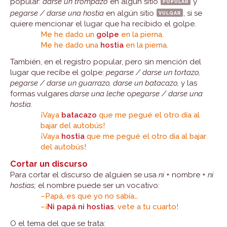
popular:
darse un trompazo
en algún sitio
popular
y
pegarse / darse una hostia
en algún sitio
vulgar
, si se
quiere mencionar el lugar que ha recibido el golpe.
Me he dado un
golpe
en la pierna.
Me he dado una
hostia
en la pierna.
También, en el registro popular, pero sin mención del
lugar que recibe el golpe:
pegarse / darse un tortazo,
pegarse / darse un guarrazo, darse un batacazo,
y las
formas vulgares
darse una leche
o
pegarse / darse una
hostia.
¡Vaya
batacazo
que me pegué el otro día al
bajar del autobús!
¡Vaya
hostia
que me pegué el otro día al bajar
del autobús!
Cortar un discurso
Para cortar el discurso de alguien se usa
ni
+ nombre +
ni
hostias;
el nombre puede ser un vocativo:
–Papá, es que yo no sabía…
–¡
Ni papá ni hostias
, vete a tu cuarto!
O el tema del que se trata: