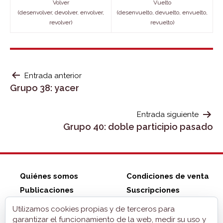
Volver
Vuelto
(desenvolver, devolver, envolver,
(desenvuelto, devuelto, envuelto,
revolver)
revuelto)
NAVEGACIÓN
Entrada anterior
Grupo 38: yacer
DE
ENTRADAS
Entrada siguiente
Grupo 40: doble participio pasado
Quiénes somos
Condiciones de venta
Publicaciones
Suscripciones
Tienda ZonaELE
Contacto
Utilizamos cookies propias y de terceros para
Aviso legal
garantizar el funcionamiento de la web, medir su uso y