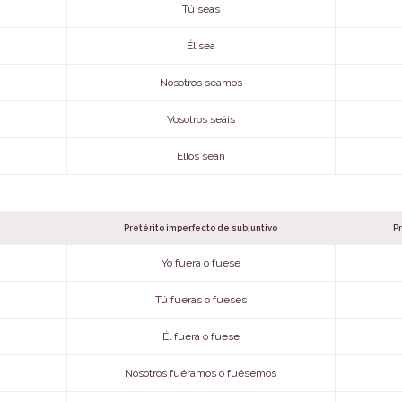
Tú seas
Él sea
Nosotros seamos
Vosotros seáis
Ellos sean
Pretérito imperfecto de subjuntivo
Pr
Yo fuera o fuese
Tú fueras o fueses
Él fuera o fuese
Nosotros fuéramos o fuésemos