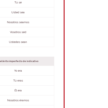
Tú sé
Usted sea
Nosotros seamos
Vosotros sed
Ustedes sean
etérito imperfecto de indicativo
Yo era
Tú eras
Él era
Nosotros éramos