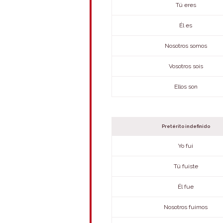
Tú eres
Él es
Nosotros somos
Vosotros sois
Ellos son
Pretérito indefinido
Yo fui
Tú fuiste
Él fue
Nosotros fuimos