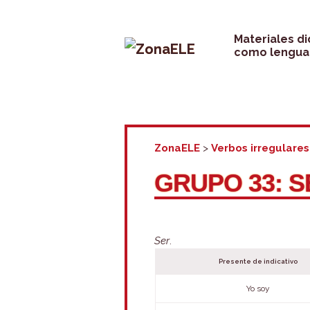
Saltar
al
Materiales d
como lengua 
contenido
ZonaELE
>
Verbos irregulares
GRUPO 33: S
Ser
.
Presente de indicativo
Yo soy