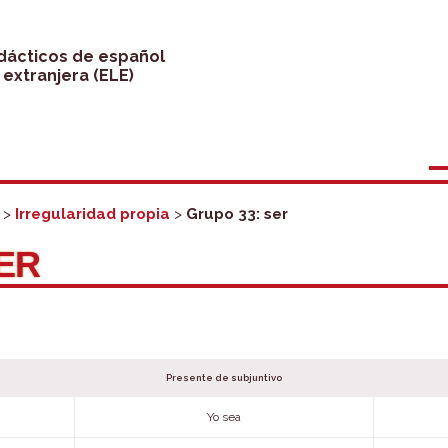
idácticos de español
extranjera (ELE)
>
Irregularidad propia
>
Grupo 33: ser
ER
Presente de subjuntivo
Yo sea