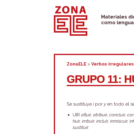
Saltar
al
Materiales d
como lengua 
contenido
ZonaELE
>
Verbos irregulares
GRUPO 11: H
Se sustituye
i
por
y
en todo el si
UIR
afluir, atribuir, concluir, con
huir, imbuir, incluir, inmiscuir, inf
sustituir.