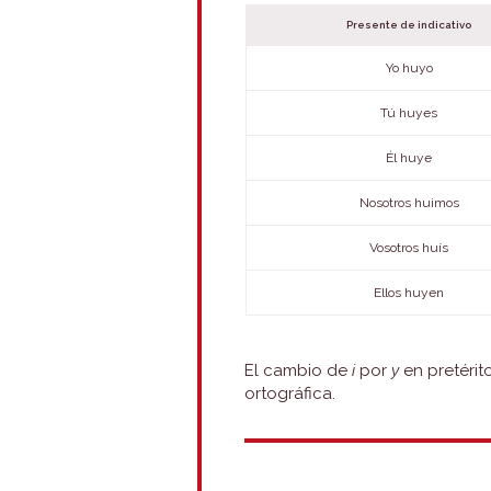
Presente de indicativo
Yo huyo
Tú huyes
Él huye
Nosotros huimos
Vosotros huís
Ellos huyen
El cambio de
i
por
y
en pretérit
ortográfica.