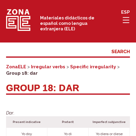
Skip
ESP
to
Materiales didácticos de
español como lengua
content
extranjera (ELE)
ZonaELE
>
Irregular verbs
>
Specific irregularity
>
Group 18: dar
GROUP 18: DAR
Dar
.
Present indicative
Preterit
Imperfect subjunctive
Yo doy
Yo di
Yo diera or diese