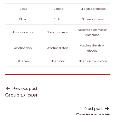
Tú das
Tú diste
Tú dieras or dieses
Él da
Él dio
Él diera or diese
Nosotros diéramos or
Nosotros damos
Nosotros dimos
diésemos
Vosotros dierais or
Vosotros dais
Vosotros disteis
dieseis
Ellos dan
Ellos dieron
Ellos dieran or diesen
POST
Previous post
Group 17: caer
NAVIGATION
Next post
Group 19: decir